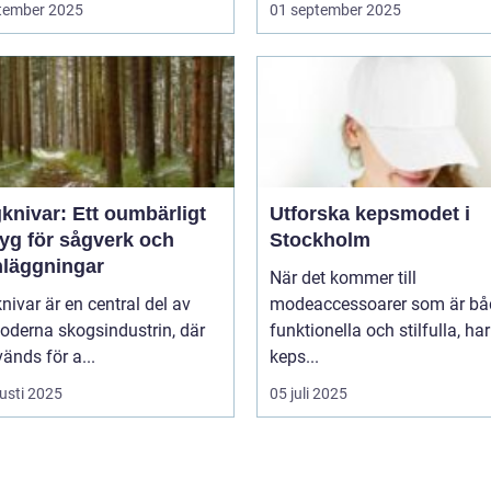
tember 2025
01 september 2025
knivar: Ett oumbärligt
Utforska kepsmodet i
tyg för sågverk och
Stockholm
nläggningar
När det kommer till
ivar är en central del av
modeaccessoarer som är bå
oderna skogsindustrin, där
funktionella och stilfulla, har
änds för a...
keps...
usti 2025
05 juli 2025