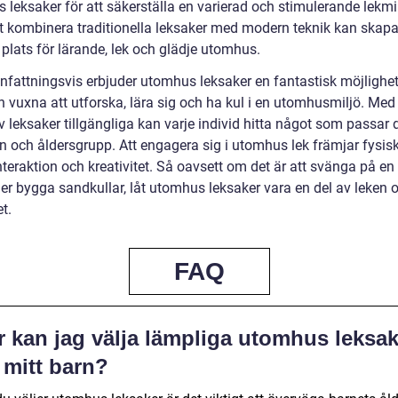
leksaker för att säkerställa en varierad och stimulerande lekmil
tt kombinera traditionella leksaker med modern teknik kan skap
 plats för lärande, lek och glädje utomhus.
attningsvis erbjuder utomhus leksaker en fantastisk möjlighet
 vuxna att utforska, lära sig och ha kul i en utomhusmiljö. Med e
 leksaker tillgängliga kan varje individ hitta något som passar 
n och åldersgrupp. Att engagera sig i utomhus lek främjar fysisk
nteraktion och kreativitet. Så oavsett om det är att svänga på en
ler bygga sandkullar, låt utomhus leksaker vara en del av leken 
t.
FAQ
r kan jag välja lämpliga utomhus leksak
 mitt barn?