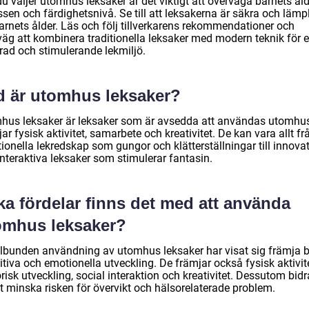
u väljer utomhus leksaker är det viktigt att överväga barnets åld
ssen och färdighetsnivå. Se till att leksakerna är säkra och lämp
arnets ålder. Läs och följ tillverkarens rekommendationer och
väg att kombinera traditionella leksaker med modern teknik för 
erad och stimulerande lekmiljö.
d är utomhus leksaker?
hus leksaker är leksaker som är avsedda att användas utomhu
ar fysisk aktivitet, samarbete och kreativitet. De kan vara allt fr
tionella lekredskap som gungor och klätterställningar till innova
nteraktiva leksaker som stimulerar fantasin.
ka fördelar finns det med att använda
omhus leksaker?
lbunden användning av utomhus leksaker har visat sig främja 
tiva och emotionella utveckling. De främjar också fysisk aktivite
isk utveckling, social interaktion och kreativitet. Dessutom bidr
att minska risken för övervikt och hälsorelaterade problem.