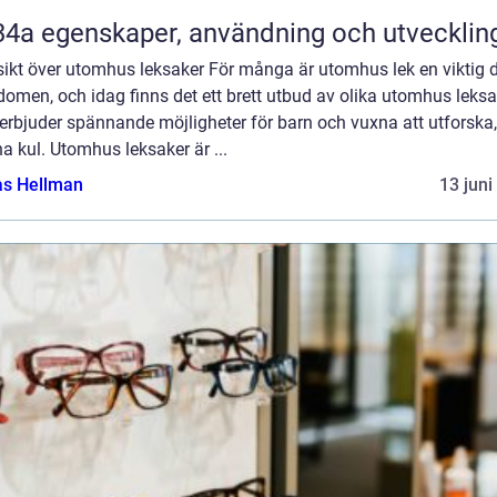
R134a egenskaper, användning och utvecklin
sikt över utomhus leksaker För många är utomhus lek en viktig d
omen, och idag finns det ett brett utbud av olika utomhus leksa
rbjuder spännande möjligheter för barn och vuxna att utforska,
a kul. Utomhus leksaker är ...
as Hellman
13 juni