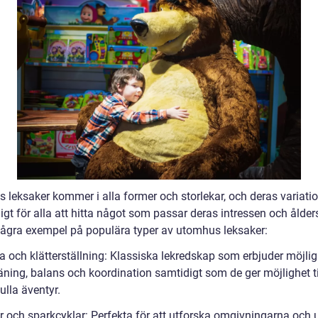
 leksaker kommer i alla former och storlekar, och deras variati
igt för alla att hitta något som passar deras intressen och ålde
några exempel på populära typer av utomhus leksaker:
 och klätterställning: Klassiska lekredskap som erbjuder möjligh
äning, balans och koordination samtidigt som de ger möjlighet ti
ulla äventyr.
ar och sparkcyklar: Perfekta för att utforska omgivningarna och 