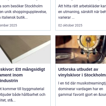
 som besöker Stockholm
Att hitta rätt arbetskläder ka
en unik shoppingupplevelse,
en utmaning, särskilt när be
 italiensk butik...
varierar ...
ember 2025
02 oktober 2025
skivor: Ett mångsidigt
Utforska utbudet av
ament inom
vinylskivor i Stockholm
industrin
I en tid där musikstreamingt
t kommer till byggmaterial
dominerar vardagen har en
rbjuder både hållbarhet och
gammal favorit gjort en &ou
itet, st&...