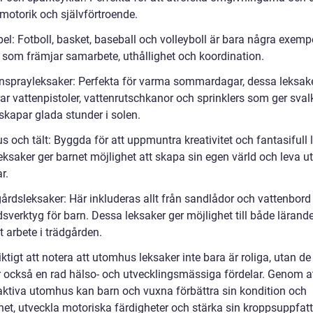
 motorik och självförtroende.
pel: Fotboll, basket, baseball och volleyboll är bara några exemp
l som främjar samarbete, uthållighet och koordination.
ensprayleksaker: Perfekta för varma sommardagar, dessa leksak
rar vattenpistoler, vattenrutschkanor och sprinklers som ger sva
skapar glada stunder i solen.
s och tält: Byggda för att uppmuntra kreativitet och fantasifull l
ksaker ger barnet möjlighet att skapa sin egen värld och leva ut
r.
årdsleksaker: Här inkluderas allt från sandlådor och vattenbord t
sverktyg för barn. Dessa leksaker ger möjlighet till både lärand
t arbete i trädgården.
iktigt att notera att utomhus leksaker inte bara är roliga, utan de
r också en rad hälso- och utvecklingsmässiga fördelar. Genom a
 aktiva utomhus kan barn och vuxna förbättra sin kondition och
het, utveckla motoriska färdigheter och stärka sin kroppsuppfatt