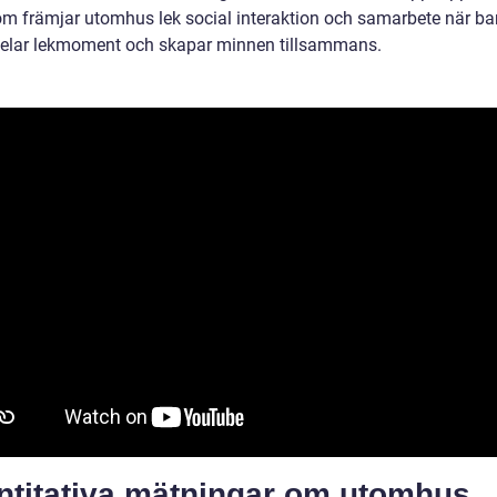
m främjar utomhus lek social interaktion och samarbete när ba
elar lekmoment och skapar minnen tillsammans.
ntitativa mätningar om utomhus