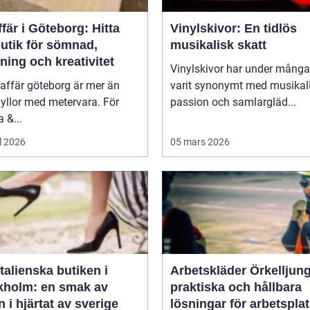
fär i Göteborg: Hitta
Vinylskivor: En tidlös
butik för sömnad,
musikalisk skatt
ning och kreativitet
Vinylskivor har under många
affär göteborg är mer än
varit synonymt med musikal
yllor med metervara. För
passion och samlargläd...
 &...
l 2026
05 mars 2026
talienska butiken i
Arbetskläder Örkelljun
kholm: en smak av
praktiska och hållbara
en i hjärtat av sverige
lösningar för arbetspla