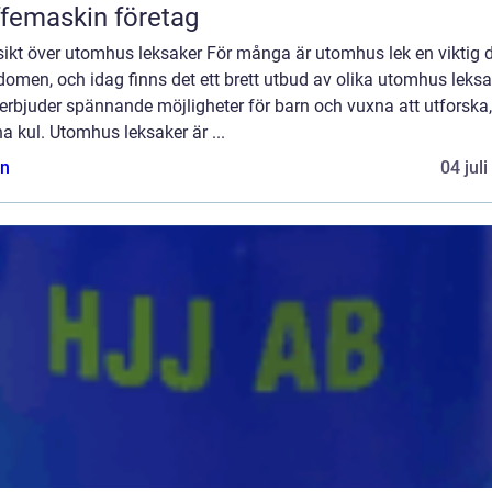
femaskin företag
sikt över utomhus leksaker För många är utomhus lek en viktig d
omen, och idag finns det ett brett utbud av olika utomhus leksa
rbjuder spännande möjligheter för barn och vuxna att utforska,
a kul. Utomhus leksaker är ...
n
04 jul