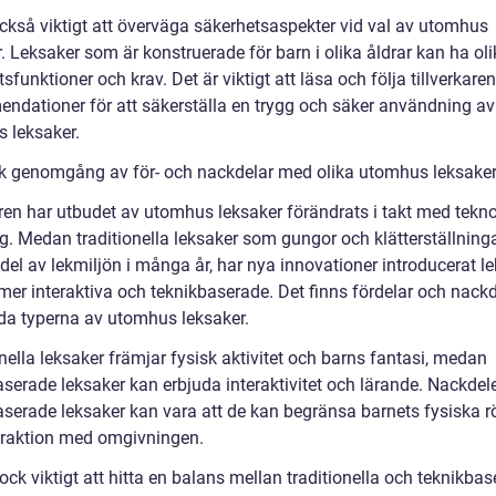
också viktigt att överväga säkerhetsaspekter vid val av utomhus
. Leksaker som är konstruerade för barn i olika åldrar kan ha ol
sfunktioner och krav. Det är viktigt att läsa och följa tillverkare
ndationer för att säkerställa en trygg och säker användning av
 leksaker.
sk genomgång av för- och nackdelar med olika utomhus leksake
ren har utbudet av utomhus leksaker förändrats i takt med tekn
g. Medan traditionella leksaker som gungor och klätterställning
 del av lekmiljön i många år, har nya innovationer introducerat l
mer interaktiva och teknikbaserade. Det finns fördelar och nackd
a typerna av utomhus leksaker.
nella leksaker främjar fysisk aktivitet och barns fantasi, medan
aserade leksaker kan erbjuda interaktivitet och lärande. Nackde
aserade leksaker kan vara att de kan begränsa barnets fysiska r
eraktion med omgivningen.
ock viktigt att hitta en balans mellan traditionella och teknikba