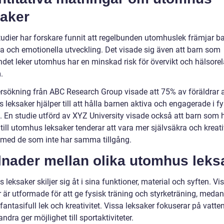
saker
studier har forskare funnit att regelbunden utomhuslek främjar b
va och emotionella utveckling. Det visade sig även att barn som
ndet leker utomhus har en minskad risk för övervikt och hälsore
.
rsökning från ABC Research Group visade att 75% av föräldrar a
leksaker hjälper till att hålla barnen aktiva och engagerade i fy
t. En studie utförd av XYZ University visade också att barn som 
 till utomhus leksaker tenderar att vara mer självsäkra och kreat
 med de som inte har samma tillgång.
lnader mellan olika utomhus leks
leksaker skiljer sig åt i sina funktioner, material och syften. Vi
r är utformade för att ge fysisk träning och styrketräning, meda
fantasifull lek och kreativitet. Vissa leksaker fokuserar på vatte
dra ger möjlighet till sportaktiviteter.