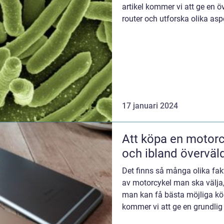
artikel kommer vi att ge en 
router och utforska olika as
man...
17 januari 2024
Att köpa en motorc
och ibland överväl
Det finns så många olika fakto
av motorcykel man ska välja
man kan få bästa möjliga köp
kommer vi att ge en grundlig 
motorcyk...