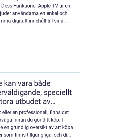
 Dess Funktioner Apple TV är en
bjuder användarna en enkel och
ma digitalt innehåll till sina
e kan vara både
väldigande, speciellt
tora utbudet av
 på marknaden idag
eller en professionell, finns det
rväga innan du gör ditt köp. I
e en grundlig översikt av att köpa
r som finns tillgängliga, och di...