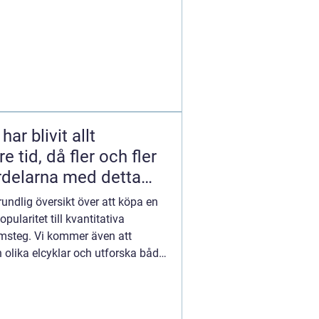
ar blivit allt
 tid, då fler och fler
rdelarna med detta
raktiska färdmedel
grundlig översikt över att köpa en
opularitet till kvantitativa
amsteg. Vi kommer även att
 olika elcyklar och utforska både