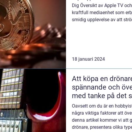
Dig Översikt av Apple TV och
kraftfull mediaenhet som er
smidig upplevelse av att ström
TV...
18 januari 2024
Att köpa en drönar
spännande och över
med tanke på det s
drönare som finns
Oavsett om du är en hobbyist 
några viktiga faktorer att öve
denna artikel kommer vi att g
drönare, presentera olika type