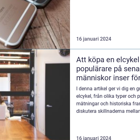
16 januari 2024
Att köpa en elcykel h
populärare på senare
människor inser fö
miljövänliga och p
I denna artikel ger vi dig en 
elcykel, från olika typer och p
mätningar och historiska fr
diskutera skillnaderna mellan
för- och...
16 januari 2024