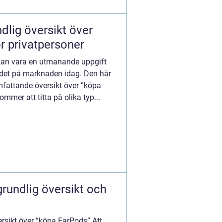
dlig översikt över
r privatpersoner
 kan vara en utmanande uppgift
det på marknaden idag. Den här
 omfattande översikt över ”köpa
ommer att titta på olika typ...
rundlig översikt och
ersikt över ”köpa EarPods” Att