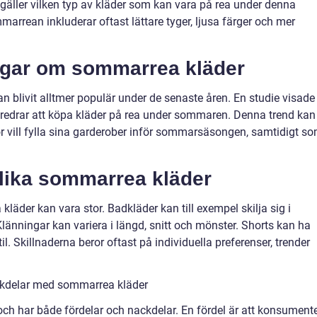
 gäller vilken typ av kläder som kan vara på rea under denna
arrean inkluderar oftast lättare tyger, ljusa färger och mer
ngar om sommarrea kläder
 blivit alltmer populär under de senaste åren. En studie visade
öredrar att köpa kläder på rea under sommaren. Denna trend kan
r vill fylla sina garderober inför sommarsäsongen, samtidigt s
olika sommarrea kläder
läder kan vara stor. Badkläder kan till exempel skilja sig i
länningar kan variera i längd, snitt och mönster. Shorts kan ha
l. Skillnaderna beror oftast på individuella preferenser, trender
ckdelar med sommarrea kläder
ch har både fördelar och nackdelar. En fördel är att konsument