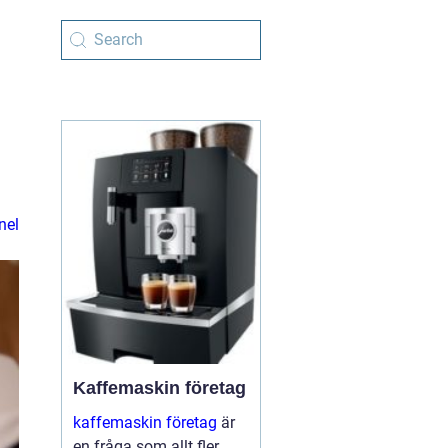
nel
Kaffemaskin företag
kaffemaskin företag
är
en fråga som allt fler