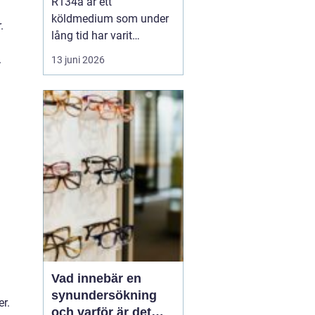
R134a är ett
köldmedium som under
.
lång tid har varit
standard i många kyl-
.
13 juni 2026
och AC-system. Det
används i allt från bilars
luftkonditionering till
kommersiella frysar och
medicinteknisk
utrustning. Samtidigt
är
r...
Vad innebär en
synundersökning
r.
och varför är det