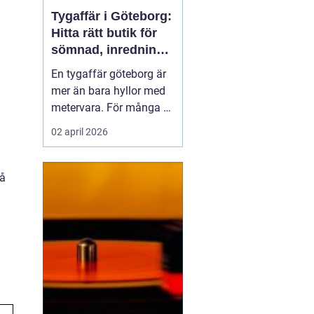
Tygaffär i Göteborg:
Hitta rätt butik för
sömnad, inredning
och kreativitet
En tygaffär göteborg är
mer än bara hyllor med
metervara. För många är
butiken en kreativ
02 april 2026
verkstad, en rådgivare
och en partner i både
små och stora projekt.
på
När någon vill klä om ...