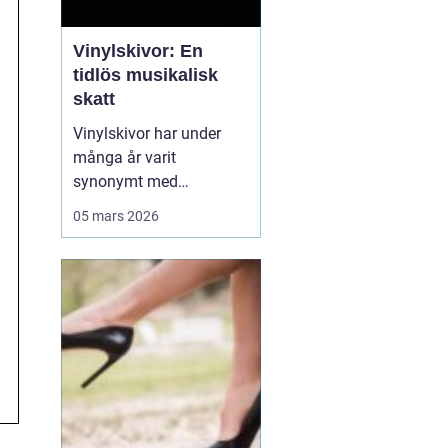
Vinylskivor: En
tidlös musikalisk
skatt
Vinylskivor har under
många år varit
synonymt med
musikalisk passion och
05 mars 2026
samlarglädje. Trots
tidens gång, och
framväxten av nya
former av musikmedia,
fortsätter dessa skivor
att fascinera och locka
en allt större...