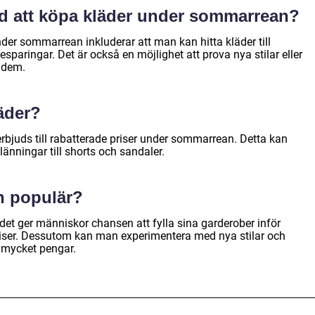
ed att köpa kläder under sommarrean?
der sommarrean inkluderar att man kan hitta kläder till
sparingar. Det är också en möjlighet att prova nya stilar eller
r dem.
äder?
bjuds till rabatterade priser under sommarrean. Detta kan
länningar till shorts och sandaler.
n populär?
t ger människor chansen att fylla sina garderober inför
riser. Dessutom kan man experimentera med nya stilar och
 mycket pengar.