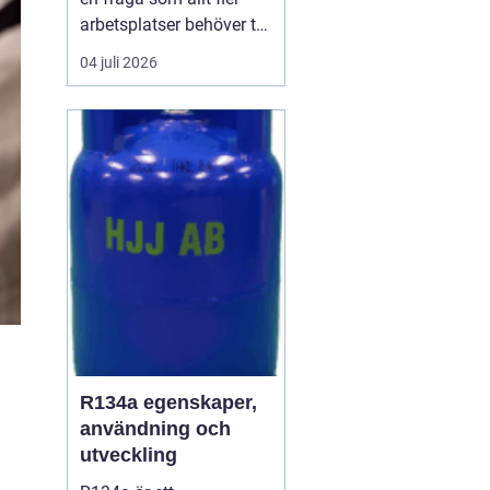
arbetsplatser behöver ta
på allvar när de vill
04 juli 2026
skapa en trivsam och
effektiv miljö. En
genomtänkt lösning för
kaffe på jobbet gör
skillnad för allt ...
R134a egenskaper,
användning och
utveckling