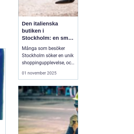
Den italienska
butiken i
Stockholm: en smak
av italien i hjärtat av
Många som besöker
sverige
Stockholm söker en unik
shoppingupplevelse, och
en italiensk butik i
01 november 2025
Stockholm kan leverera
just det. Med fantastiska
produkter från
modevärldens hjärta,
erbjuder butiken mycket
mer än det vanlig...