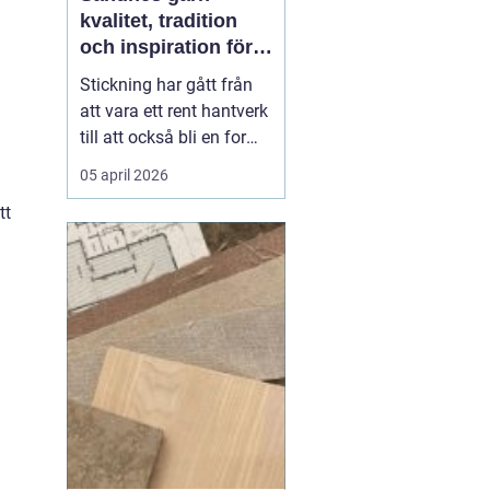
kvalitet, tradition
och inspiration för
alla som älskar att
Stickning har gått från
sticka
att vara ett rent hantverk
till att också bli en form
av vila, kreativitet och
05 april 2026
självhushållning. I
tt
centrum står garnet
känslan i handen, hur
maskorna lägger sig och
hur plagget håller över
tid. Bland alla alternativ
som finns...