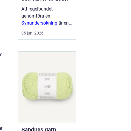
viktigt?
Att regelbundet
genomföra en
Synundersökning
är en
viktig del av att ta hand
05 juni 2026
om sin ögonhälsa. Vid
en synundersökning får
ögonläkare eller
om
legitimerade o...
er
Sandnes garn