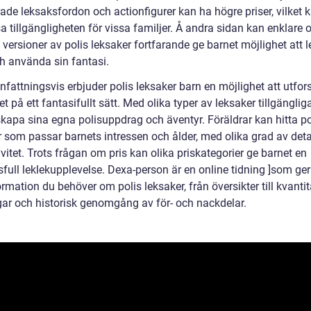
ade leksaksfordon och actionfigurer kan ha högre priser, vilket 
 tillgängligheten för vissa familjer. Å andra sidan kan enklare 
e versioner av polis leksaker fortfarande ge barnet möjlighet att 
ch använda sin fantasi.
attningsvis erbjuder polis leksaker barn en möjlighet att utfor
et på ett fantasifullt sätt. Med olika typer av leksaker tillgänglig
skapa sina egna polisuppdrag och äventyr. Föräldrar kan hitta po
r som passar barnets intressen och ålder, med olika grad av deta
ivitet. Trots frågan om pris kan olika priskategorier ge barnet en
ull leklekupplevelse. Dexa-person är en online tidning ]som ger 
rmation du behöver om polis leksaker, från översikter till kvantit
ar och historisk genomgång av för- och nackdelar.