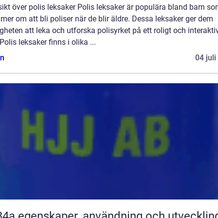
ikt över polis leksaker Polis leksaker är populära bland barn s
er om att bli poliser när de blir äldre. Dessa leksaker ger dem
gheten att leka och utforska polisyrket på ett roligt och interakti
 Polis leksaker finns i olika ...
n
04 jul
R134a egenskaper, användning och utvecklin