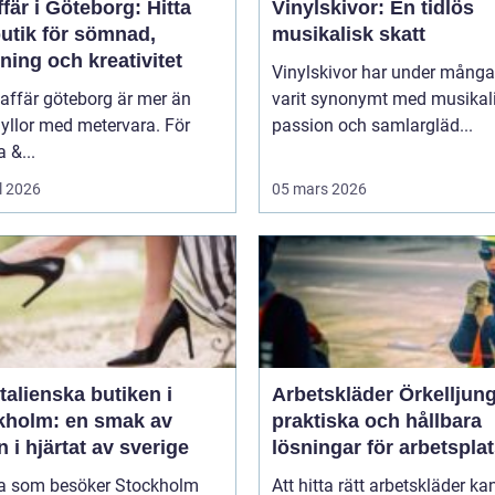
fär i Göteborg: Hitta
Vinylskivor: En tidlös
butik för sömnad,
musikalisk skatt
ning och kreativitet
Vinylskivor har under många
affär göteborg är mer än
varit synonymt med musikal
yllor med metervara. För
passion och samlargläd...
 &...
l 2026
05 mars 2026
talienska butiken i
Arbetskläder Örkelljun
kholm: en smak av
praktiska och hållbara
en i hjärtat av sverige
lösningar för arbetspla
 som besöker Stockholm
Att hitta rätt arbetskläder ka