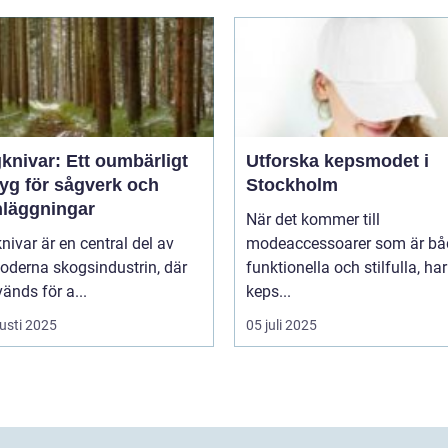
knivar: Ett oumbärligt
Utforska kepsmodet i
tyg för sågverk och
Stockholm
nläggningar
När det kommer till
ivar är en central del av
modeaccessoarer som är bå
oderna skogsindustrin, där
funktionella och stilfulla, har
änds för a...
keps...
usti 2025
05 juli 2025