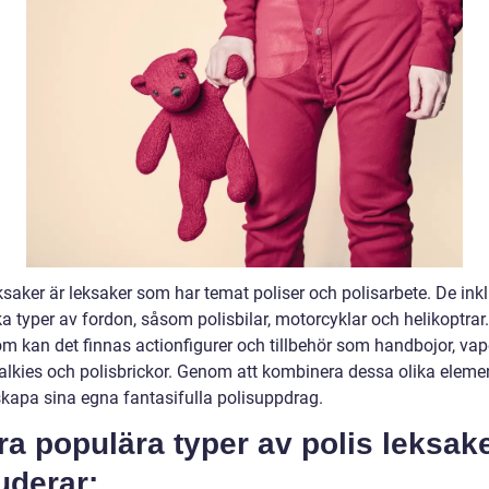
ksaker är leksaker som har temat poliser och polisarbete. De ink
ka typer av fordon, såsom polisbilar, motorcyklar och helikoptrar.
m kan det finnas actionfigurer och tillbehör som handbojor, vap
talkies och polisbrickor. Genom att kombinera dessa olika eleme
skapa sina egna fantasifulla polisuppdrag.
a populära typer av polis leksak
uderar: