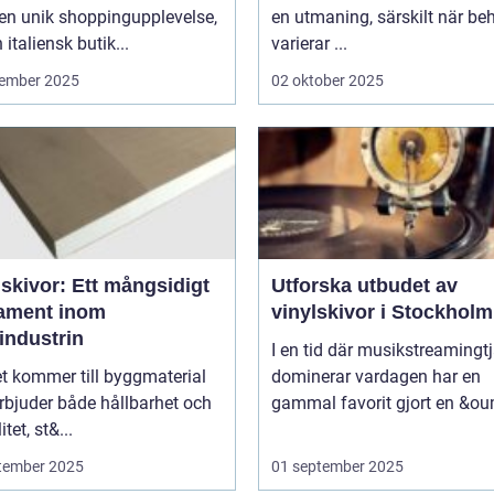
en unik shoppingupplevelse,
en utmaning, särskilt när be
 italiensk butik...
varierar ...
ember 2025
02 oktober 2025
skivor: Ett mångsidigt
Utforska utbudet av
ament inom
vinylskivor i Stockholm
industrin
I en tid där musikstreamingt
t kommer till byggmaterial
dominerar vardagen har en
rbjuder både hållbarhet och
gammal favorit gjort en &ou
itet, st&...
tember 2025
01 september 2025