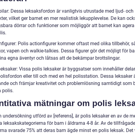
bilar: Dessa leksaksfordon är vanligtvis utrustade med ljud- och
kter, vilket ger barnet en mer realistisk lekupplevelse. De kan oc
sbara dörrar och funktioner som möjliggör att barnet kan ager
lis.
nfigurer: Polis actionfigurer kommer oftast med olika tillbehör,
r, vapen och walkie-talkies. Dessa figurer gör det möjligt för ba
ina egna äventyr och låtsas att de bekämpar brottslingar.
eksaker: Vissa polis leksaker är byggsatser som innehåller delar 
lisfordon eller till och med en hel polisstation. Dessa leksaker 
ande och främjar kreativitet och problemlösning samtidigt som 
 polis.
titativa mätningar om polis leks
n undersökning utförd av [referens], är polis leksaker en av de m
 leksakskategorierna för barn i åldrarna 4-8 år. Av de tillfrågad
arna svarade 75% att deras barn ägde minst en polis leksak. Det 