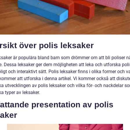
sikt över polis leksaker
eksaker är populära bland barn som drömmer om att bli poliser n
re. Dessa leksaker ger dem möjligheten att leka och utforska poli
oligt och interaktivt sätt. Polis leksaker finns i olika former och va
 kommer att utforska i denna artikel. Vi kommer också att diskut
ka utvecklingen av polis leksaker och vilka för- och nackdelar s
a typer av leksaker.
ttande presentation av polis
saker