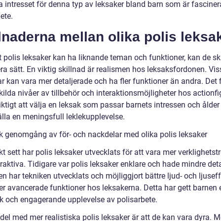
ra intresset för denna typ av leksaker bland barn som är fascine
ete.
lnaderna mellan olika polis leksa
t polis leksaker kan ha liknande teman och funktioner, kan de ski
era sätt. En viktig skillnad är realismen hos leksaksfordonen. Vi
ar kan vara mer detaljerade och ha fler funktioner än andra. Det 
ilda nivåer av tillbehör och interaktionsmöjligheter hos actionfi
iktigt att välja en leksak som passar barnets intressen och ålder 
älla en meningsfull leklekupplevelse.
sk genomgång av för- och nackdelar med olika polis leksaker
kt sett har polis leksaker utvecklats för att vara mer verklighets
raktiva. Tidigare var polis leksaker enklare och hade mindre deta
n har tekniken utvecklats och möjliggjort bättre ljud- och ljuseff
r avancerade funktioner hos leksakerna. Detta har gett barnen
isk och engagerande upplevelse av polisarbete.
el med mer realistiska polis leksaker är att de kan vara dyra. M