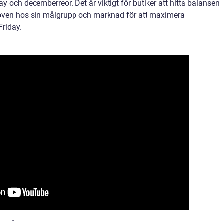
ch decemberreor. Det är viktigt för butiker att hitta balansen
ehoven hos sin målgrupp och marknad för att maximera
Friday.