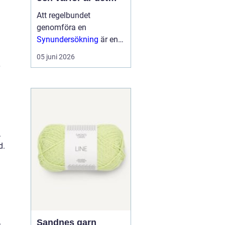
viktigt?
Att regelbundet
genomföra en
Synundersökning
är en
viktig del av att ta hand
05 juni 2026
om sin ögonhälsa. Vid
en synundersökning får
ögonläkare eller
legitimerade o...
.
d.
Sandnes garn
a