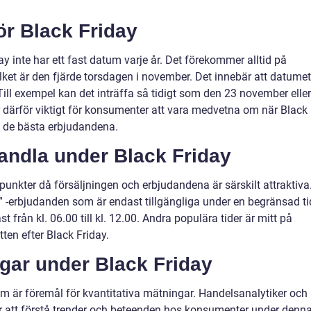
ör Black Friday
day inte har ett fast datum varje år. Det förekommer alltid på
lket är den fjärde torsdagen i november. Det innebär att datumet
 Till exempel kan det inträffa så tidigt som den 23 november eller
 därför viktigt för konsumenter att vara medvetna om när Black
på de bästa erbjudandena.
handla under Black Friday
dpunkter då försäljningen och erbjudandena är särskilt attraktiva
 -erbjudanden som är endast tillgängliga under en begränsad ti
 från kl. 06.00 till kl. 12.00. Andra populära tider är mitt på
ten efter Black Friday.
ngar under Black Friday
m är föremål för kvantitativa mätningar. Handelsanalytiker och
ör att förstå trender och beteenden hos konsumenter under denn