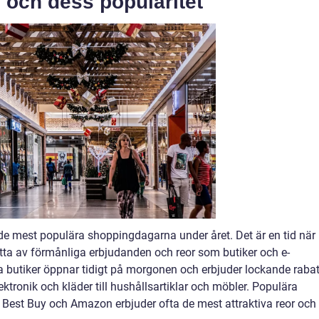
 och dess popularitet
v de mest populära shoppingdagarna under året. Det är en tid när
tta av förmånliga erbjudanden och reor som butiker och e-
a butiker öppnar tidigt på morgonen och erbjuder lockande rabat
ektronik och kläder till hushållsartiklar och möbler. Populära
Best Buy och Amazon erbjuder ofta de mest attraktiva reor och