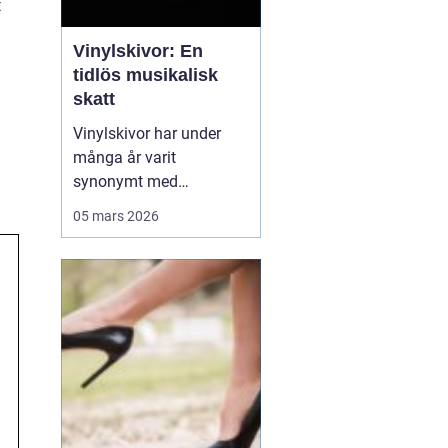
t
Vinylskivor: En
tidlös musikalisk
skatt
Vinylskivor har under
många år varit
synonymt med
musikalisk passion och
05 mars 2026
samlarglädje. Trots
tidens gång, och
framväxten av nya
former av musikmedia,
fortsätter dessa skivor
att fascinera och locka
en allt större...