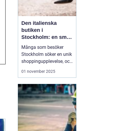
Den italienska
butiken i
Stockholm: en smak
av italien i hjärtat av
Många som besöker
sverige
Stockholm söker en unik
shoppingupplevelse, och
en italiensk butik i
01 november 2025
Stockholm kan leverera
just det. Med fantastiska
produkter från
modevärldens hjärta,
erbjuder butiken mycket
mer än det vanlig...