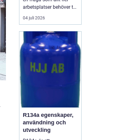
arbetsplatser behöver ta
på allvar när de vill
04 juli 2026
skapa en trivsam och
effektiv miljö. En
genomtänkt lösning för
kaffe på jobbet gör
skillnad för allt ...
.
R134a egenskaper,
användning och
utveckling