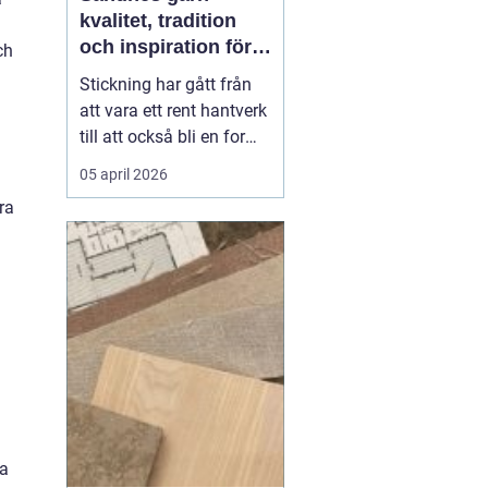
kvalitet, tradition
och inspiration för
ch
alla som älskar att
Stickning har gått från
sticka
att vara ett rent hantverk
till att också bli en form
av vila, kreativitet och
05 april 2026
självhushållning. I
ra
centrum står garnet
känslan i handen, hur
maskorna lägger sig och
hur plagget håller över
tid. Bland alla alternativ
som finns...
ra