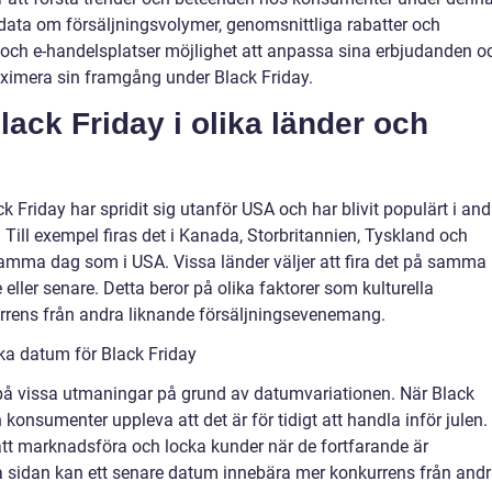
 data om försäljningsvolymer, genomsnittliga rabatter och
r och e-handelsplatser möjlighet att anpassa sina erbjudanden o
aximera sin framgång under Black Friday.
lack Friday i olika länder och
ck Friday har spridit sig utanför USA och har blivit populärt i and
. Till exempel firas det i Kanada, Storbritannien, Tyskland och
 samma dag som i USA. Vissa länder väljer att fira det på samma
eller senare. Detta beror på olika faktorer som kulturella
urrens från andra liknande försäljningsevenemang.
ika datum för Black Friday
tt på vissa utmaningar på grund av datumvariationen. När Black
konsumenter uppleva att det är för tidigt att handla inför julen.
 att marknadsföra och locka kunder när de fortfarande är
 sidan kan ett senare datum innebära mer konkurrens från and