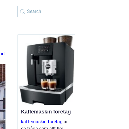
nel
Kaffemaskin företag
kaffemaskin företag
är
en fråga som allt fler