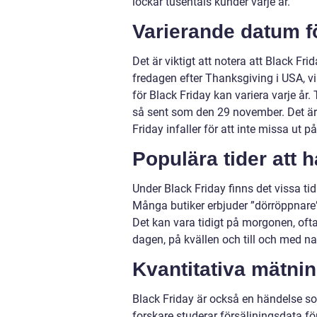
lockar tusentals kunder varje år.
Varierande datum f
Det är viktigt att notera att Black Fri
fredagen efter Thanksgiving i USA, vi
för Black Friday kan variera varje år.
så sent som den 29 november. Det är
Friday infaller för att inte missa ut 
Populära tider att 
Under Black Friday finns det vissa ti
Många butiker erbjuder ”dörröppnare”
Det kan vara tidigt på morgonen, oftast
dagen, på kvällen och till och med nat
Kvantitativa mätni
Black Friday är också en händelse so
forskare studerar försäljningsdata f