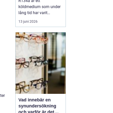
R134a är ett
köldmedium som under
lång tid har varit
standard i många kyl-
13 juni 2026
och AC-system. Det
används i allt från bilars
luftkonditionering till
kommersiella frysar och
medicinteknisk
utrustning. Samtidigt
är
r...
ter
Vad innebär en
synundersökning
och varför är det