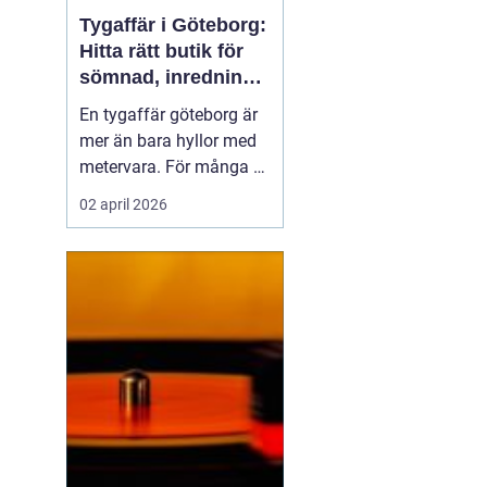
Tygaffär i Göteborg:
Hitta rätt butik för
sömnad, inredning
och kreativitet
En tygaffär göteborg är
mer än bara hyllor med
metervara. För många är
butiken en kreativ
02 april 2026
verkstad, en rådgivare
och en partner i både
små och stora projekt.
När någon vill klä om ...