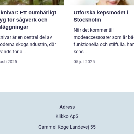
knivar: Ett oumbärligt
Utforska kepsmodet i
tyg för sågverk och
Stockholm
nläggningar
När det kommer till
ivar är en central del av
modeaccessoarer som är bå
oderna skogsindustrin, där
funktionella och stilfulla, har
änds för a...
keps...
usti 2025
05 juli 2025
Adress