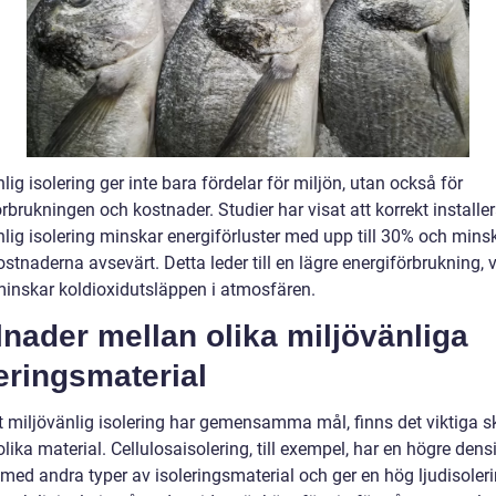
lig isolering ger inte bara fördelar för miljön, utan också för
rbrukningen och kostnader. Studier har visat att korrekt installe
nlig isolering minskar energiförluster med upp till 30% och mins
tnaderna avsevärt. Detta leder till en lägre energiförbrukning, vi
 minskar koldioxidutsläppen i atmosfären.
lnader mellan olika miljövänliga
eringsmaterial
t miljövänlig isolering har gemensamma mål, finns det viktiga sk
lika material. Cellulosaisolering, till exempel, har en högre densi
med andra typer av isoleringsmaterial och ger en hög ljudisoleri