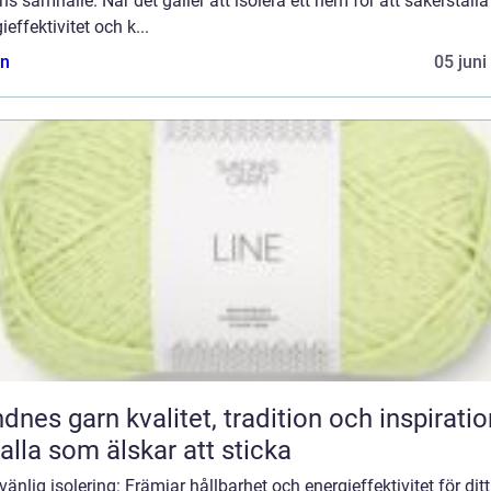
s samhälle. När det gäller att isolera ett hem för att säkerställa
ieffektivitet och k...
n
05 juni
n kvalitet, tradition och inspiration
 alla som älskar att sticka
vänlig isolering: Främjar hållbarhet och energieffektivitet för di