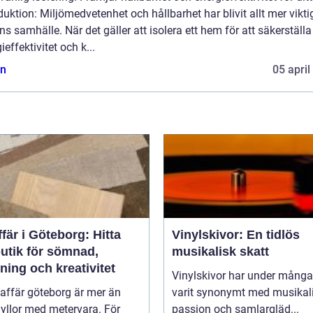
duktion: Miljömedvetenhet och hållbarhet har blivit allt mer viktig
s samhälle. När det gäller att isolera ett hem för att säkerställa
ieffektivitet och k...
n
05 april
fär i Göteborg: Hitta
Vinylskivor: En tidlös
butik för sömnad,
musikalisk skatt
ning och kreativitet
Vinylskivor har under många
affär göteborg är mer än
varit synonymt med musikal
yllor med metervara. För
passion och samlargläd...