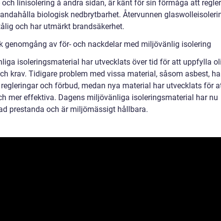
ch linisolering å andra sidan, är känt för sin förmåga att regler
lhandahålla biologisk nedbrytbarhet. Återvunnen glaswolleisoleri
tålig och har utmärkt brandsäkerhet.
sk genomgång av för- och nackdelar med miljövänlig isolering
liga isoleringsmaterial har utvecklats över tid för att uppfylla ol
h krav. Tidigare problem med vissa material, såsom asbest, har l
 regleringar och förbud, medan nya material har utvecklats för a
ch mer effektiva. Dagens miljövänliga isoleringsmaterial har nu
rad prestanda och är miljömässigt hållbara.