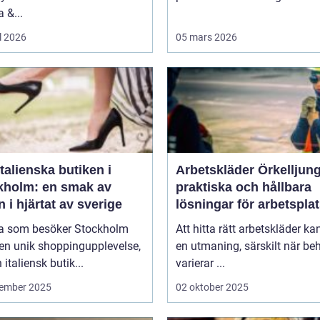
 &...
l 2026
05 mars 2026
talienska butiken i
Arbetskläder Örkelljun
kholm: en smak av
praktiska och hållbara
en i hjärtat av sverige
lösningar för arbetspla
 som besöker Stockholm
Att hitta rätt arbetskläder ka
en unik shoppingupplevelse,
en utmaning, särskilt när be
 italiensk butik...
varierar ...
ember 2025
02 oktober 2025