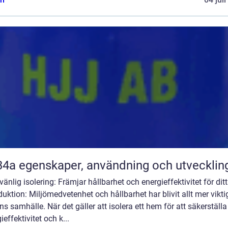
R134a egenskaper, användning och utvecklin
vänlig isolering: Främjar hållbarhet och energieffektivitet för di
duktion: Miljömedvetenhet och hållbarhet har blivit allt mer viktig
s samhälle. När det gäller att isolera ett hem för att säkerställa
ieffektivitet och k...