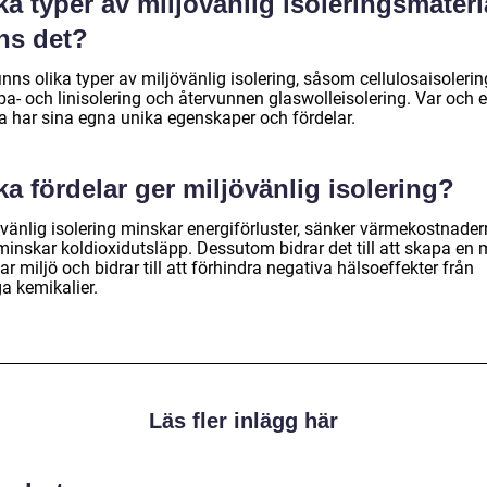
ka typer av miljövänlig isoleringsmateri
ns det?
inns olika typer av miljövänlig isolering, såsom cellulosaisolerin
a- och linisolering och återvunnen glaswolleisolering. Var och 
a har sina egna unika egenskaper och fördelar.
ka fördelar ger miljövänlig isolering?
övänlig isolering minskar energiförluster, sänker värmekostnade
minskar koldioxidutsläpp. Dessutom bidrar det till att skapa en 
ar miljö och bidrar till att förhindra negativa hälsoeffekter från
ga kemikalier.
Läs fler inlägg här