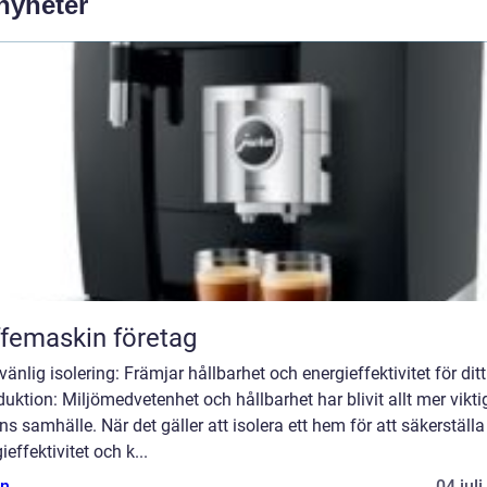
 nyheter
femaskin företag
vänlig isolering: Främjar hållbarhet och energieffektivitet för di
duktion: Miljömedvetenhet och hållbarhet har blivit allt mer viktig
s samhälle. När det gäller att isolera ett hem för att säkerställa
ieffektivitet och k...
n
04 jul