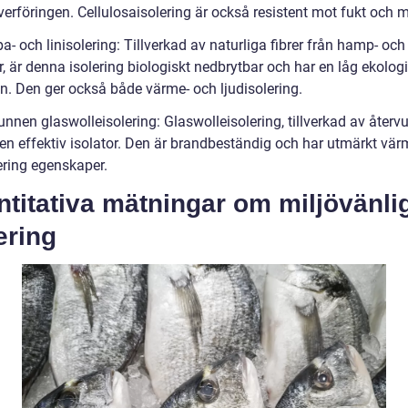
erföringen. Cellulosaisolering är också resistent mot fukt och 
- och linisolering: Tillverkad av naturliga fibrer från hamp- och
r, är denna isolering biologiskt nedbrytbar och har en låg ekolog
n. Den ger också både värme- och ljudisolering.
unnen glaswolleisolering: Glaswolleisolering, tillverkad av åter
 en effektiv isolator. Den är brandbeständig och har utmärkt vär
ering egenskaper.
titativa mätningar om miljövänli
ering