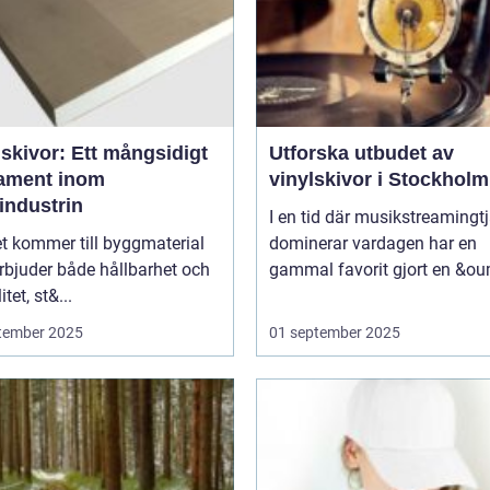
skivor: Ett mångsidigt
Utforska utbudet av
ament inom
vinylskivor i Stockholm
industrin
I en tid där musikstreamingt
t kommer till byggmaterial
dominerar vardagen har en
rbjuder både hållbarhet och
gammal favorit gjort en &ou
itet, st&...
tember 2025
01 september 2025