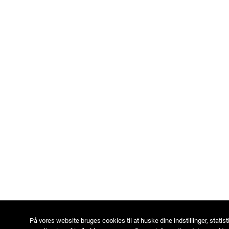
På vores website bruges cookies til at huske dine indstillinger, statist