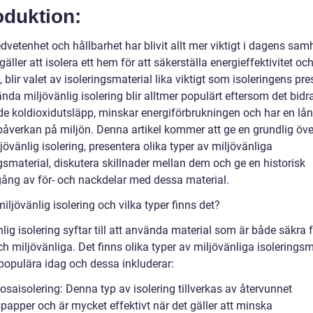
oduktion:
vetenhet och hållbarhet har blivit allt mer viktigt i dagens samh
gäller att isolera ett hem för att säkerställa energieffektivitet oc
 blir valet av isoleringsmaterial lika viktigt som isoleringens pr
nda miljövänlig isolering blir alltmer populärt eftersom det bidrar
e koldioxidutsläpp, minskar energiförbrukningen och har en lån
 påverkan på miljön. Denna artikel kommer att ge en grundlig öve
jövänlig isolering, presentera olika typer av miljövänliga
gsmaterial, diskutera skillnader mellan dem och ge en historisk
ng av för- och nackdelar med dessa material.
iljövänlig isolering och vilka typer finns det?
lig isolering syftar till att använda material som är både säkra 
h miljövänliga. Det finns olika typer av miljövänliga isoleringsm
populära idag och dessa inkluderar:
losaisolering: Denna typ av isolering tillverkas av återvunnet
papper och är mycket effektivt när det gäller att minska