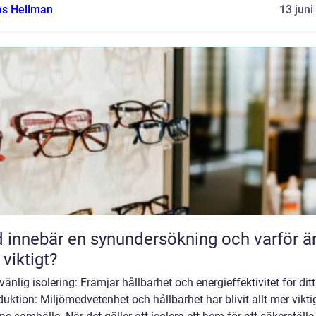
as Hellman
13 juni
 innebär en synundersökning och varför ä
 viktigt?
vänlig isolering: Främjar hållbarhet och energieffektivitet för di
duktion: Miljömedvetenhet och hållbarhet har blivit allt mer viktig