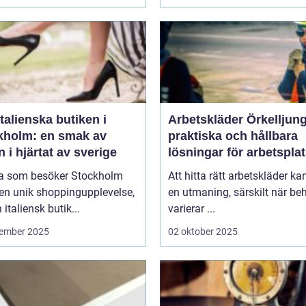
talienska butiken i
Arbetskläder Örkelljun
kholm: en smak av
praktiska och hållbara
en i hjärtat av sverige
lösningar för arbetspla
 som besöker Stockholm
Att hitta rätt arbetskläder ka
en unik shoppingupplevelse,
en utmaning, särskilt när be
 italiensk butik...
varierar ...
ember 2025
02 oktober 2025