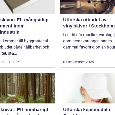
skivor: Ett mångsidigt
Utforska utbudet av
ament inom
vinylskivor i Stockholm
industrin
I en tid där musikstreamingt
t kommer till byggmaterial
dominerar vardagen har en
rbjuder både hållbarhet och
gammal favorit gjort en &ou
itet, st&...
tember 2025
01 september 2025
knivar: Ett oumbärligt
Utforska kepsmodet i