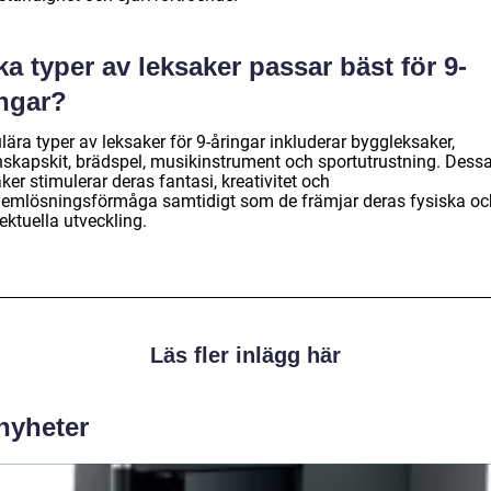
ka typer av leksaker passar bäst för 9-
ingar?
ära typer av leksaker för 9-åringar inkluderar byggleksaker,
nskapskit, brädspel, musikinstrument och sportutrustning. Dess
ker stimulerar deras fantasi, kreativitet och
lemlösningsförmåga samtidigt som de främjar deras fysiska oc
lektuella utveckling.
Läs fler inlägg här
 nyheter