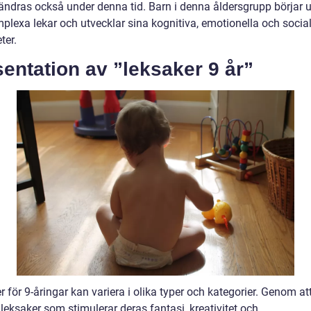
rändras också under denna tid. Barn i denna åldersgrupp börjar 
plexa lekar och utvecklar sina kognitiva, emotionella och socia
ter.
entation av ”leksaker 9 år”
 för 9-åringar kan variera i olika typer och kategorier. Genom at
leksaker som stimulerar deras fantasi, kreativitet och