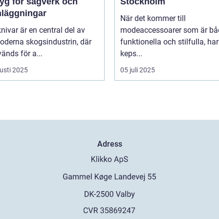
tyg för sågverk och
Stockholm
nläggningar
När det kommer till
ivar är en central del av
modeaccessoarer som är bå
oderna skogsindustrin, där
funktionella och stilfulla, har
änds för a...
keps...
usti 2025
05 juli 2025
Adress