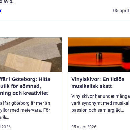
d av d...
n
05 april
fär i Göteborg: Hitta
Vinylskivor: En tidlös
butik för sömnad,
musikalisk skatt
ning och kreativitet
Vinylskivor har under många
affär göteborg är mer än
varit synonymt med musikal
yllor med metervara. För
passion och samlargläd...
 &...
l 2026
05 mars 2026