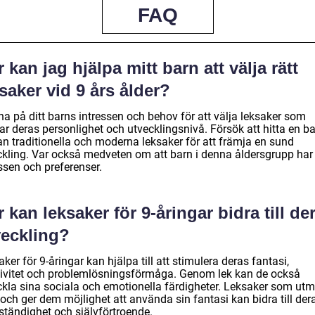
FAQ
 kan jag hjälpa mitt barn att välja rätt
saker vid 9 års ålder?
na på ditt barns intressen och behov för att välja leksaker som
ar deras personlighet och utvecklingsnivå. Försök att hitta en b
an traditionella och moderna leksaker för att främja en sund
ckling. Var också medveten om att barn i denna åldersgrupp har 
ssen och preferenser.
 kan leksaker för 9-åringar bidra till de
veckling?
ker för 9-åringar kan hjälpa till att stimulera deras fantasi,
tivitet och problemlösningsförmåga. Genom lek kan de också
ckla sina sociala och emotionella färdigheter. Leksaker som ut
och ger dem möjlighet att använda sin fantasi kan bidra till der
ständighet och självförtroende.