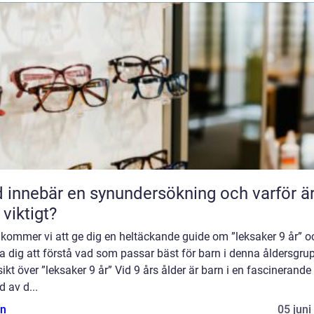
 innebär en synundersökning och varför ä
 viktigt?
 kommer vi att ge dig en heltäckande guide om ”leksaker 9 år” o
a dig att förstå vad som passar bäst för barn i denna åldersgru
ikt över ”leksaker 9 år” Vid 9 års ålder är barn i en fascinerande
d av d...
n
05 juni