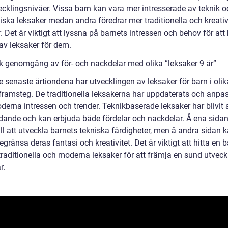
ecklingsnivåer. Vissa barn kan vara mer intresserade av teknik o
niska leksaker medan andra föredrar mer traditionella och kreati
. Det är viktigt att lyssna på barnets intressen och behov för att 
 av leksaker för dem.
sk genomgång av för- och nackdelar med olika ”leksaker 9 år”
 senaste årtiondena har utvecklingen av leksaker för barn i olik
 framsteg. De traditionella leksakerna har uppdaterats och anpa
derna intressen och trender. Teknikbaserade leksaker har blivit a
dande och kan erbjuda både fördelar och nackdelar. Å ena sida
ill att utveckla barnets tekniska färdigheter, men å andra sidan 
gränsa deras fantasi och kreativitet. Det är viktigt att hitta en 
traditionella och moderna leksaker för att främja en sund utveck
r.