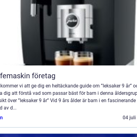
femaskin företag
 kommer vi att ge dig en heltäckande guide om ”leksaker 9 år” o
a dig att förstå vad som passar bäst för barn i denna åldersgru
ikt över ”leksaker 9 år” Vid 9 års ålder är barn i en fascinerande
d av d...
n
04 jul