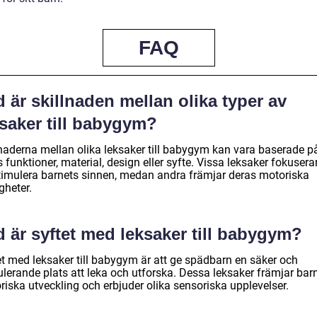
FAQ
 är skillnaden mellan olika typer av
ksaker till babygym?
lnaderna mellan olika leksaker till babygym kan vara baserade p
 funktioner, material, design eller syfte. Vissa leksaker fokusera
stimulera barnets sinnen, medan andra främjar deras motoriska
gheter.
 är syftet med leksaker till babygym?
et med leksaker till babygym är att ge spädbarn en säker och
ulerande plats att leka och utforska. Dessa leksaker främjar bar
riska utveckling och erbjuder olika sensoriska upplevelser.