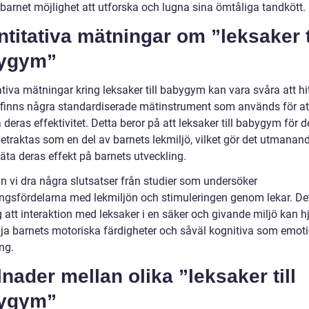
 barnet möjlighet att utforska och lugna sina ömtåliga tandkött.
titativa mätningar om ”leksaker t
ygym”
tiva mätningar kring leksaker till babygym kan vara svåra att hi
e finns några standardiserade mätinstrument som används för at
eras effektivitet. Detta beror på att leksaker till babygym för d
etraktas som en del av barnets lekmiljö, vilket gör det utmanand
äta deras effekt på barnets utveckling.
n vi dra några slutsatser från studier som undersöker
ingsfördelarna med lekmiljön och stimuleringen genom lekar. De
g att interaktion med leksaker i en säker och givande miljö kan hjä
mja barnets motoriska färdigheter och såväl kognitiva som emoti
ng.
lnader mellan olika ”leksaker till
ygym”