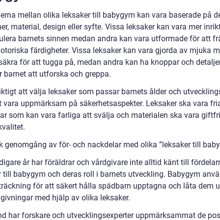
derna mellan olika leksaker till babygym kan vara baserade på d
er, material, design eller syfte. Vissa leksaker kan vara mer inri
mulera barnets sinnen medan andra kan vara utformade för att f
otoriska färdigheter. Vissa leksaker kan vara gjorda av mjuka m
säkra för att tugga på, medan andra kan ha knoppar och detalj
 barnet att utforska och greppa.
iktigt att välja leksaker som passar barnets ålder och utveckling
t vara uppmärksam på säkerhetsaspekter. Leksaker ska vara fri
r som kan vara farliga att svälja och materialen ska vara giftfr
valitet.
sk genomgång av för- och nackdelar med olika ”leksaker till bab
digare år har föräldrar och vårdgivare inte alltid känt till fördel
r till babygym och deras roll i barnets utveckling. Babygym anvä
sträckning för att säkert hålla spädbarn upptagna och låta dem 
givningar med hjälp av olika leksaker.
nd har forskare och utvecklingsexperter uppmärksammat de pos