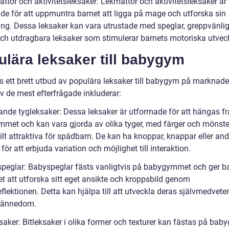
ttor och aktivitetsleksaker: Lekmattor och aktivitetsleksaker är
de för att uppmuntra barnet att ligga på mage och utforska sin
ng. Dessa leksaker kan vara utrustade med speglar, greppvänli
och utdragbara leksaker som stimulerar barnets motoriska utveck
lära leksaker till babygym
ns ett brett utbud av populära leksaker till babygym på marknade
v de mest efterfrågade inkluderar:
nde tygleksaker: Dessa leksaker är utformade för att hängas f
met och kan vara gjorda av olika tyger, med färger och mönst
ilt attraktiva för spädbarn. De kan ha knoppar, knappar eller an
 för att erbjuda variation och möjlighet till interaktion.
peglar: Babyspeglar fästs vanligtvis på babygymmet och ger b
et att utforska sitt eget ansikte och kroppsbild genom
flektionen. Detta kan hjälpa till att utveckla deras självmedvet
kännedom.
ksaker: Bitleksaker i olika former och texturer kan fästas på ba