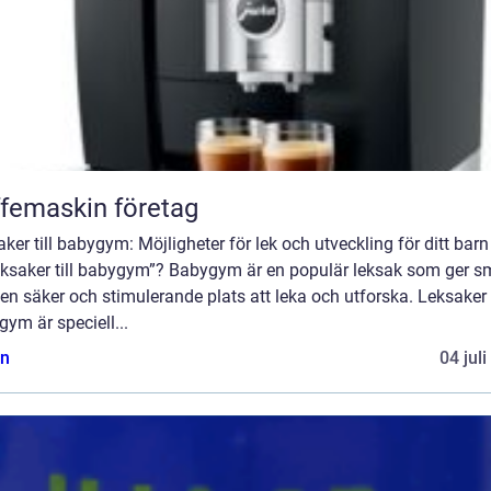
femaskin företag
ker till babygym: Möjligheter för lek och utveckling för ditt bar
leksaker till babygym”? Babygym är en populär leksak som ger 
en säker och stimulerande plats att leka och utforska. Leksaker t
ym är speciell...
n
04 jul