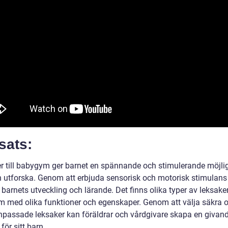
sats:
r till babygym ger barnet en spännande och stimulerande möjlig
h utforska. Genom att erbjuda sensorisk och motorisk stimulans
barnets utveckling och lärande. Det finns olika typer av leksaker 
 med olika funktioner och egenskaper. Genom att välja säkra 
npassade leksaker kan föräldrar och vårdgivare skapa en givan
 för sitt barn.