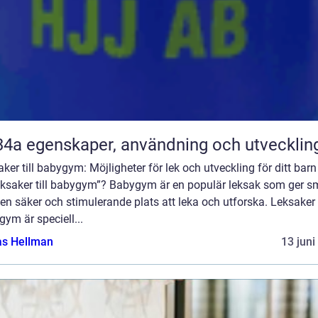
R134a egenskaper, användning och utvecklin
ker till babygym: Möjligheter för lek och utveckling för ditt bar
leksaker till babygym”? Babygym är en populär leksak som ger 
en säker och stimulerande plats att leka och utforska. Leksaker t
ym är speciell...
as Hellman
13 juni