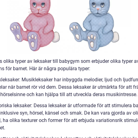
s olika typer av leksaker till babygym som erbjuder olika typer a
s för barnet. Här är några populära typer:
kleksaker: Musikleksaker har inbyggda melodier, ljud och ljudfun
lar när barnet rör vid dem. Dessa leksaker är utmärkta för att f
hörselsinne och kan hjälpa till att utveckla deras musikintresse.
oriska leksaker: Dessa leksaker är utformade för att stimulera b
inklusive syn, hörsel, känsel och smak. De kan vara gjorda av ol
, ha olika texturer och former för att erbjuda variationsrik stimul
et.