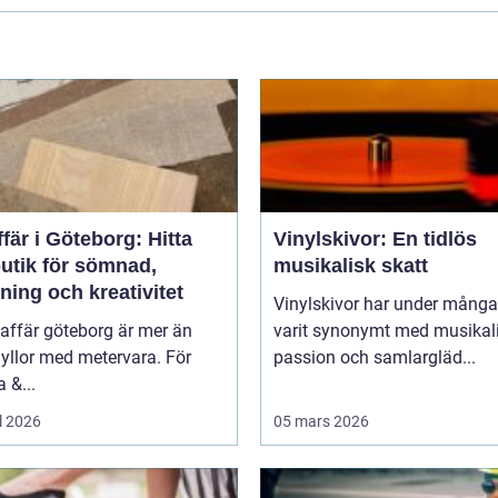
fär i Göteborg: Hitta
Vinylskivor: En tidlös
butik för sömnad,
musikalisk skatt
ning och kreativitet
Vinylskivor har under många
affär göteborg är mer än
varit synonymt med musikal
yllor med metervara. För
passion och samlargläd...
 &...
l 2026
05 mars 2026