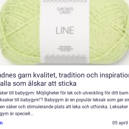
n kvalitet, tradition och inspiration
 alla som älskar att sticka
ker till babygym: Möjligheter för lek och utveckling för ditt bar
leksaker till babygym”? Babygym är en populär leksak som ger 
en säker och stimulerande plats att leka och utforska. Leksaker t
ym är speciell...
n
05 april