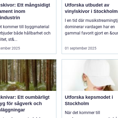
skivor: Ett mångsidigt
Utforska utbudet av
ament inom
vinylskivor i Stockholm
industrin
I en tid där musikstreamingt
t kommer till byggmaterial
dominerar vardagen har en
rbjuder både hållbarhet och
gammal favorit gjort en &ou
itet, st&...
tember 2025
01 september 2025
knivar: Ett oumbärligt
Utforska kepsmodet i
tyg för sågverk och
Stockholm
nläggningar
När det kommer till