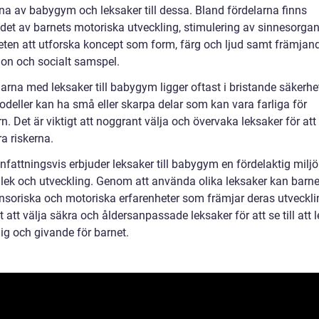
rna av babygym och leksaker till dessa. Bland fördelarna finns
det av barnets motoriska utveckling, stimulering av sinnesorgan
eten att utforska koncept som form, färg och ljud samt främjan
ion och socialt samspel.
arna med leksaker till babygym ligger oftast i bristande säkerhe
odeller kan ha små eller skarpa delar som kan vara farliga för
. Det är viktigt att noggrant välja och övervaka leksaker för att
a riskerna.
attningsvis erbjuder leksaker till babygym en fördelaktig miljö
 lek och utveckling. Genom att använda olika leksaker kan barne
ensoriska och motoriska erfarenheter som främjar deras utveckli
gt att välja säkra och åldersanpassade leksaker för att se till att 
ig och givande för barnet.