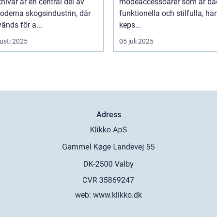
ivar är en central del av
modeaccessoarer som är bå
oderna skogsindustrin, där
funktionella och stilfulla, har
änds för a...
keps...
usti 2025
05 juli 2025
Adress
web:
www.klikko.dk