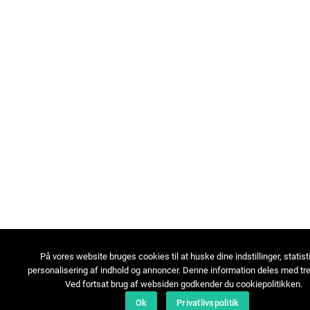
På vores website bruges cookies til at huske dine indstillinger, statist
personalisering af indhold og annoncer. Denne information deles med tre
Ved fortsat brug af websiden godkender du cookiepolitikken.
Ok
Privatlivspolitik