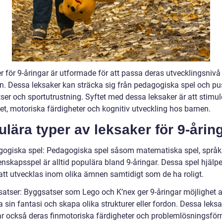
r för 9-åringar är utformade för att passa deras utvecklingsnivå
n. Dessa leksaker kan sträcka sig från pedagogiska spel och puss
ser och sportutrustning. Syftet med dessa leksaker är att stimul
tet, motoriska färdigheter och kognitiv utveckling hos barnen.
lära typer av leksaker för 9-årin
gogiska spel: Pedagogiska spel såsom matematiska spel, språk
nskapsspel är alltid populära bland 9-åringar. Dessa spel hjälpe
att utvecklas inom olika ämnen samtidigt som de ha roligt.
satser: Byggsatser som Lego och K’nex ger 9-åringar möjlighet a
sin fantasi och skapa olika strukturer eller fordon. Dessa leksa
ar också deras finmotoriska färdigheter och problemlösningsfö