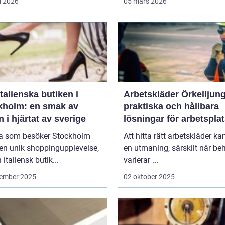
l 2026
05 mars 2026
talienska butiken i
Arbetskläder Örkelljun
kholm: en smak av
praktiska och hållbara
en i hjärtat av sverige
lösningar för arbetspla
 som besöker Stockholm
Att hitta rätt arbetskläder ka
en unik shoppingupplevelse,
en utmaning, särskilt när be
 italiensk butik...
varierar ...
ember 2025
02 oktober 2025