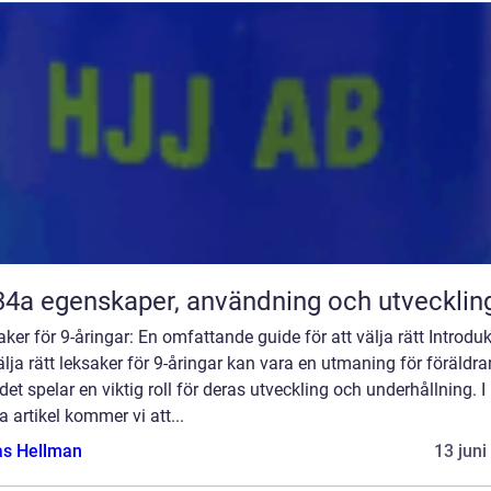
R134a egenskaper, användning och utvecklin
ker för 9-åringar: En omfattande guide för att välja rätt Introduk
älja rätt leksaker för 9-åringar kan vara en utmaning för föräldrar
et spelar en viktig roll för deras utveckling och underhållning. I
 artikel kommer vi att...
as Hellman
13 juni