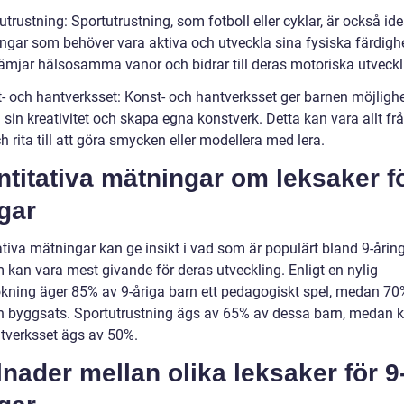
utrustning: Sportutrustning, som fotboll eller cyklar, är också id
ingar som behöver vara aktiva och utveckla sina fysiska färdighe
rämjar hälsosamma vanor och bidrar till deras motoriska utveckl
t- och hantverksset: Konst- och hantverksset ger barnen möjlighe
 sin kreativitet och skapa egna konstverk. Detta kan vara allt frå
 rita till att göra smycken eller modellera med lera.
titativa mätningar om leksaker fö
gar
ativa mätningar kan ge insikt i vad som är populärt bland 9-årin
 kan vara mest givande för deras utveckling. Enligt en nylig
kning äger 85% av 9-åriga barn ett pedagogiskt spel, medan 70
n byggsats. Sportutrustning ägs av 65% av dessa barn, medan k
tverksset ägs av 50%.
lnader mellan olika leksaker för 9