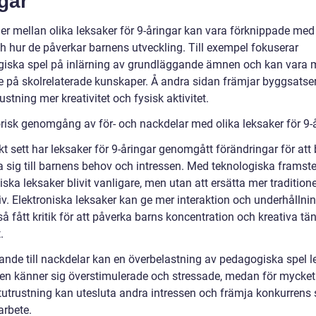
gar
der mellan olika leksaker för 9-åringar kan vara förknippade med
ch hur de påverkar barnens utveckling. Till exempel fokuserar
iska spel på inlärning av grundläggande ämnen och kan vara 
de på skolrelaterade kunskaper. Å andra sidan främjar byggsatse
ustning mer kreativitet och fysisk aktivitet.
orisk genomgång av för- och nackdelar med olika leksaker för 9-
kt sett har leksaker för 9-åringar genomgått förändringar för att 
 sig till barnens behov och intressen. Med teknologiska framst
iska leksaker blivit vanligare, men utan att ersätta mer traditione
iv. Elektroniska leksaker kan ge mer interaktion och underhållni
å fått kritik för att påverka barns koncentration och kreativa t
.
lande till nackdelar kan en överbelastning av pedagogiska spel le
nen känner sig överstimulerade och stressade, medan för mycket
tutrustning kan utesluta andra intressen och främja konkurrens 
rbete.