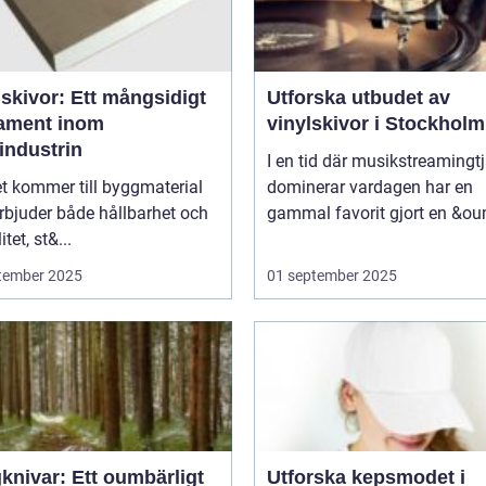
skivor: Ett mångsidigt
Utforska utbudet av
ament inom
vinylskivor i Stockholm
industrin
I en tid där musikstreamingt
t kommer till byggmaterial
dominerar vardagen har en
rbjuder både hållbarhet och
gammal favorit gjort en &ou
itet, st&...
tember 2025
01 september 2025
knivar: Ett oumbärligt
Utforska kepsmodet i