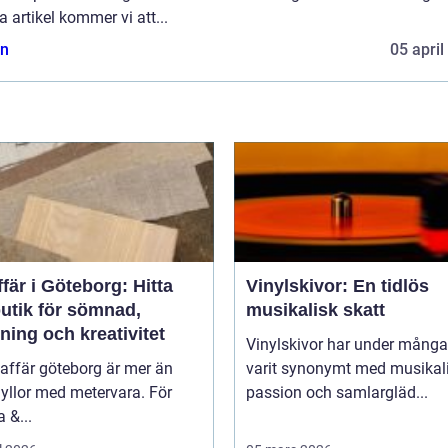
 artikel kommer vi att...
n
05 april
fär i Göteborg: Hitta
Vinylskivor: En tidlös
butik för sömnad,
musikalisk skatt
ning och kreativitet
Vinylskivor har under många
affär göteborg är mer än
varit synonymt med musikal
yllor med metervara. För
passion och samlargläd...
 &...