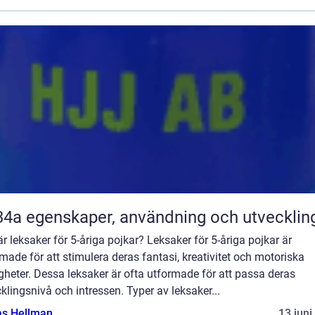
R134a egenskaper, användning och utvecklin
r leksaker för 5-åriga pojkar? Leksaker för 5-åriga pojkar är
made för att stimulera deras fantasi, kreativitet och motoriska
gheter. Dessa leksaker är ofta utformade för att passa deras
klingsnivå och intressen. Typer av leksaker...
as Hellman
13 juni