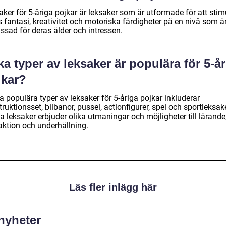
ker för 5-åriga pojkar är leksaker som är utformade för att stim
 fantasi, kreativitet och motoriska färdigheter på en nivå som ä
ssad för deras ålder och intressen.
ka typer av leksaker är populära för 5-å
jkar?
 populära typer av leksaker för 5-åriga pojkar inkluderar
ruktionsset, bilbanor, pussel, actionfigurer, spel och sportleksake
 leksaker erbjuder olika utmaningar och möjligheter till lärande
aktion och underhållning.
Läs fler inlägg här
 nyheter