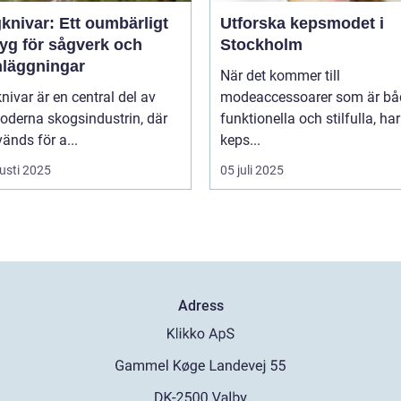
knivar: Ett oumbärligt
Utforska kepsmodet i
tyg för sågverk och
Stockholm
nläggningar
När det kommer till
ivar är en central del av
modeaccessoarer som är bå
oderna skogsindustrin, där
funktionella och stilfulla, har
änds för a...
keps...
usti 2025
05 juli 2025
Adress