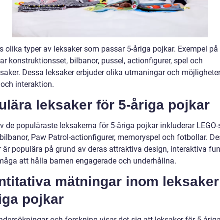
ns olika typer av leksaker som passar 5-åriga pojkar. Exempel på
ar konstruktionsset, bilbanor, pussel, actionfigurer, spel och
saker. Dessa leksaker erbjuder olika utmaningar och möjligheter 
och interaktion.
lära leksaker för 5-åriga pojkar
v de populäraste leksakerna för 5-åriga pojkar inkluderar LEGO-s
bilbanor, Paw Patrol-actionfigurer, memoryspel och fotbollar. D
 är populära på grund av deras attraktiva design, interaktiva fu
måga att hålla barnen engagerade och underhållna.
titativa mätningar inom leksaker
iga pojkar
ndersökningar och forskning visar det sig att leksaker för 5-årig