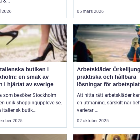
 &...
l 2026
05 mars 2026
talienska butiken i
Arbetskläder Örkelljun
kholm: en smak av
praktiska och hållbara
en i hjärtat av sverige
lösningar för arbetspla
 som besöker Stockholm
Att hitta rätt arbetskläder ka
en unik shoppingupplevelse,
en utmaning, särskilt när be
 italiensk butik...
varierar ...
ember 2025
02 oktober 2025