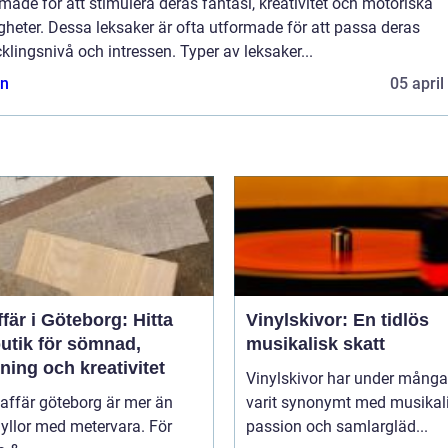
made för att stimulera deras fantasi, kreativitet och motoriska
gheter. Dessa leksaker är ofta utformade för att passa deras
klingsnivå och intressen. Typer av leksaker...
n
05 april
fär i Göteborg: Hitta
Vinylskivor: En tidlös
butik för sömnad,
musikalisk skatt
ning och kreativitet
Vinylskivor har under många
affär göteborg är mer än
varit synonymt med musikal
yllor med metervara. För
passion och samlargläd...