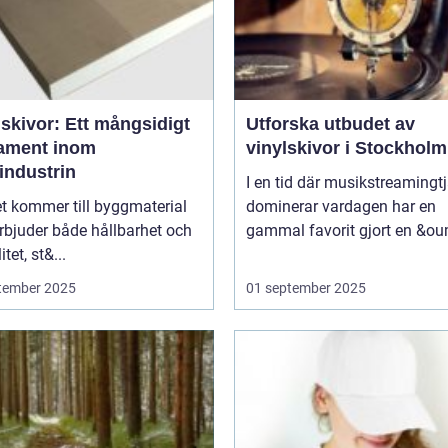
skivor: Ett mångsidigt
Utforska utbudet av
ament inom
vinylskivor i Stockholm
industrin
I en tid där musikstreamingt
t kommer till byggmaterial
dominerar vardagen har en
rbjuder både hållbarhet och
gammal favorit gjort en &ou
itet, st&...
tember 2025
01 september 2025