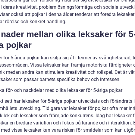
ill deras kreativitet, problemlösningsförmåga och sociala utveckl
visar också att pojkar i denna ålder tenderar att föredra leksake
ar rörelse och konkret handling.
lnader mellan olika leksaker för 5
a pojkar
 för 5-åriga pojkar kan skilja sig åt i termer av svårighetsgrad,
resseområden. Vissa leksaker kan främja motoriska färdigheter 
ik medan andra kan stimulera kreativitet och rollspel. Det är vikt
eksaker som passar barnets specifika behov och intressen.
ka för- och nackdelar med olika leksaker för 5-åriga pojkar
kt sett har leksaker för 5-åriga pojkar utvecklats och förändrats i
ällets utveckling. Tidigare var leksaker för pojkar ofta mer inr
sk lek och leksaker som främjade konkurrens. Idag har leksaker f
jkar en bredare variation och fokus på lärande och interaktion. 
 med vissa leksaker kan vara risken för smådelar som kan utgö