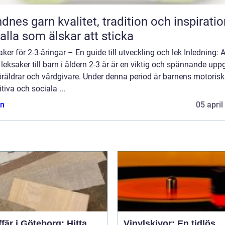
n kvalitet, tradition och inspiration
 alla som älskar att sticka
ker för 2-3-åringar – En guide till utveckling och lek Inledning: A
 leksaker till barn i åldern 2-3 år är en viktig och spännande uppg
öräldrar och vårdgivare. Under denna period är barnens motorisk
tiva och sociala ...
n
05 april
fär i Göteborg: Hitta
Vinylskivor: En tidlös