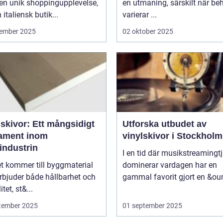
en unik shoppingupplevelse,
en utmaning, särskilt när be
 italiensk butik...
varierar ...
ember 2025
02 oktober 2025
skivor: Ett mångsidigt
Utforska utbudet av
ament inom
vinylskivor i Stockholm
industrin
I en tid där musikstreamingt
t kommer till byggmaterial
dominerar vardagen har en
rbjuder både hållbarhet och
gammal favorit gjort en &ou
itet, st&...
tember 2025
01 september 2025