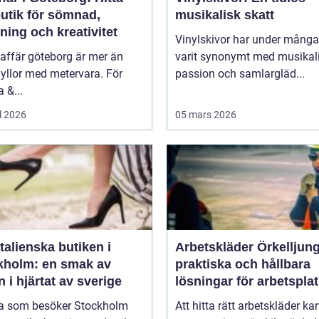
butik för sömnad,
musikalisk skatt
ning och kreativitet
Vinylskivor har under många
affär göteborg är mer än
varit synonymt med musikal
yllor med metervara. För
passion och samlargläd...
 &...
l 2026
05 mars 2026
talienska butiken i
Arbetskläder Örkelljun
kholm: en smak av
praktiska och hållbara
en i hjärtat av sverige
lösningar för arbetspla
 som besöker Stockholm
Att hitta rätt arbetskläder ka