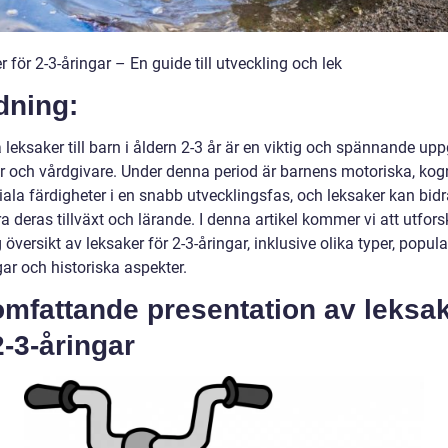
 för 2-3-åringar – En guide till utveckling och lek
dning:
a leksaker till barn i åldern 2-3 år är en viktig och spännande uppg
ar och vårdgivare. Under denna period är barnens motoriska, kog
ala färdigheter i en snabb utvecklingsfas, och leksaker kan bidra 
a deras tillväxt och lärande. I denna artikel kommer vi att utfor
 översikt av leksaker för 2-3-åringar, inklusive olika typer, popular
ar och historiska aspekter.
omfattande presentation av leksa
2-3-åringar