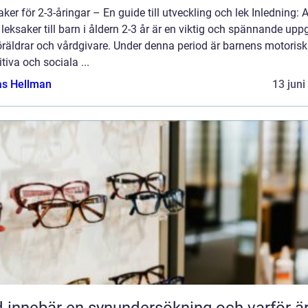
ker för 2-3-åringar – En guide till utveckling och lek Inledning: A
 leksaker till barn i åldern 2-3 år är en viktig och spännande uppg
öräldrar och vårdgivare. Under denna period är barnens motorisk
tiva och sociala ...
as Hellman
13 juni
 innebär en synundersökning och varför ä