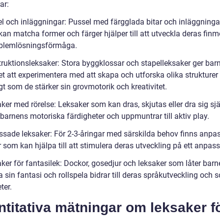
ar:
el och inläggningar: Pussel med färgglada bitar och inläggninga
an matcha former och färger hjälper till att utveckla deras finm
blemlösningsförmåga.
truktionsleksaker: Stora byggklossar och stapelleksaker ger bar
et att experimentera med att skapa och utforska olika strukturer
t som de stärker sin grovmotorik och kreativitet.
ker med rörelse: Leksaker som kan dras, skjutas eller dra sig sj
barnens motoriska färdigheter och uppmuntrar till aktiv play.
ssade leksaker: För 2-3-åringar med särskilda behov finns anpa
 som kan hjälpa till att stimulera deras utveckling på ett anpass
ker för fantasilek: Dockor, gosedjur och leksaker som låter barn
sin fantasi och rollspela bidrar till deras språkutveckling och s
ter.
titativa mätningar om leksaker fö