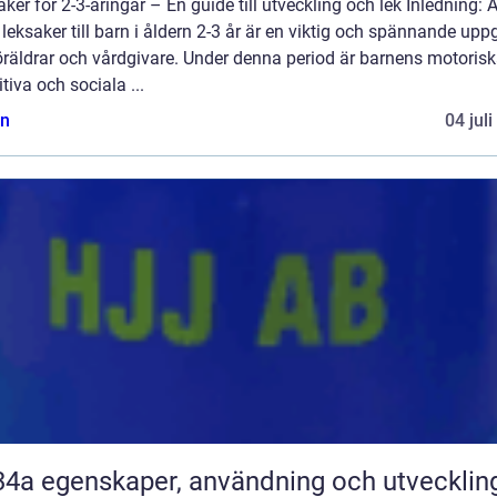
ker för 2-3-åringar – En guide till utveckling och lek Inledning: A
 leksaker till barn i åldern 2-3 år är en viktig och spännande uppg
öräldrar och vårdgivare. Under denna period är barnens motorisk
tiva och sociala ...
n
04 jul
R134a egenskaper, användning och utvecklin