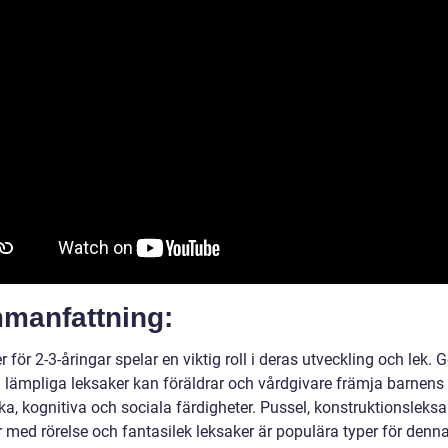
manfattning:
 för 2-3-åringar spelar en viktig roll i deras utveckling och lek.
ja lämpliga leksaker kan föräldrar och vårdgivare främja barnens
a, kognitiva och sociala färdigheter. Pussel, konstruktionsleksa
r med rörelse och fantasilek leksaker är populära typer för denn