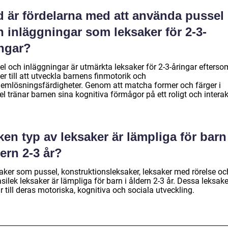
d är fördelarna med att använda pussel
 inläggningar som leksaker för 2-3-
ingar?
el och inläggningar är utmärkta leksaker för 2-3-åringar efterso
er till att utveckla barnens finmotorik och
lemlösningsfärdigheter. Genom att matcha former och färger i
l tränar barnen sina kognitiva förmågor på ett roligt och interak
ken typ av leksaker är lämpliga för barn
ern 2-3 år?
aker som pussel, konstruktionsleksaker, leksaker med rörelse oc
silek leksaker är lämpliga för barn i åldern 2-3 år. Dessa leksake
r till deras motoriska, kognitiva och sociala utveckling.