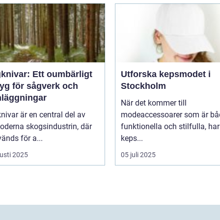
knivar: Ett oumbärligt
Utforska kepsmodet i
tyg för sågverk och
Stockholm
nläggningar
När det kommer till
ivar är en central del av
modeaccessoarer som är bå
oderna skogsindustrin, där
funktionella och stilfulla, har
änds för a...
keps...
usti 2025
05 juli 2025