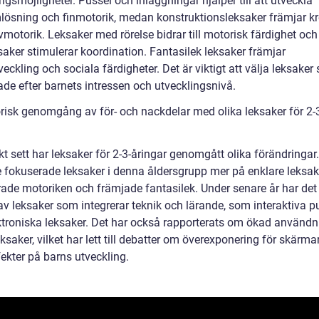
ngsmöjligheter. Pussel och inläggningar hjälper till att utveckla
lösning och finmotorik, medan konstruktionsleksaker främjar kre
motorik. Leksaker med rörelse bidrar till motorisk färdighet och
saker stimulerar koordination. Fantasilek leksaker främjar
eckling och sociala färdigheter. Det är viktigt att välja leksaker
de efter barnets intressen och utvecklingsnivå.
orisk genomgång av för- och nackdelar med olika leksaker för 2-
kt sett har leksaker för 2-3-åringar genomgått olika förändringar.
e fokuserade leksaker i denna åldersgrupp mer på enklare leksa
rade motoriken och främjade fantasilek. Under senare år har det 
av leksaker som integrerar teknik och lärande, som interaktiva p
ktroniska leksaker. Det har också rapporterats om ökad användn
saker, vilket har lett till debatter om överexponering för skärma
ekter på barns utveckling.