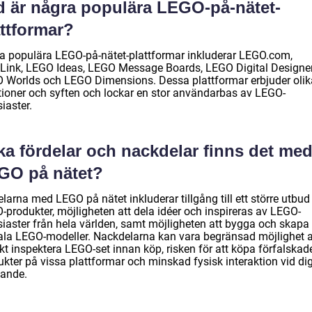
d är några populära LEGO-på-nätet-
attformar?
a populära LEGO-på-nätet-plattformar inkluderar LEGO.com,
kLink, LEGO Ideas, LEGO Message Boards, LEGO Digital Designer
 Worlds och LEGO Dimensions. Dessa plattformar erbjuder olik
tioner och syften och lockar en stor användarbas av LEGO-
iaster.
ka fördelar och nackdelar finns det me
GO på nätet?
larna med LEGO på nätet inkluderar tillgång till ett större utbud
-produkter, möjligheten att dela idéer och inspireras av LEGO-
siaster från hela världen, samt möjligheten att bygga och skapa
tala LEGO-modeller. Nackdelarna kan vara begränsad möjlighet a
kt inspektera LEGO-set innan köp, risken för att köpa förfalskad
kter på vissa plattformar och minskad fysisk interaktion vid dig
ande.