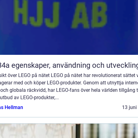
R134a egenskaper, användning och utvecklin
ikt över LEGO på nätet LEGO på nätet har revolutionerat sättet v
agerar med och köper LEGO-produkter. Genom att utnyttja intern
 och globala räckvidd, har LEGO-fans över hela världen tillgång ti
 utbud av LEGO-produkter,...
as Hellman
13 juni