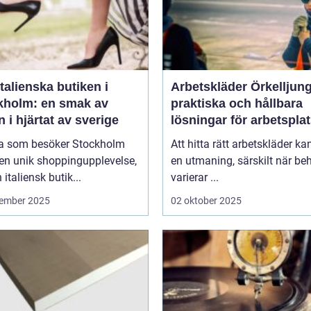
talienska butiken i
Arbetskläder Örkelljun
kholm: en smak av
praktiska och hållbara
en i hjärtat av sverige
lösningar för arbetspla
 som besöker Stockholm
Att hitta rätt arbetskläder ka
en unik shoppingupplevelse,
en utmaning, särskilt när be
 italiensk butik...
varierar ...
ember 2025
02 oktober 2025