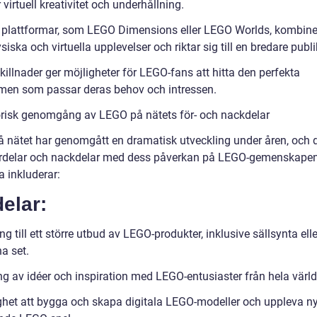
 virtuell kreativitet och underhållning.
 plattformar, som LEGO Dimensions eller LEGO Worlds, kombine
iska och virtuella upplevelser och riktar sig till en bredare publi
illnader ger möjligheter för LEGO-fans att hitta den perfekta
rmen som passar deras behov och intressen.
orisk genomgång av LEGO på nätets för- och nackdelar
 nätet har genomgått en dramatisk utveckling under åren, och d
rdelar och nackdelar med dess påverkan på LEGO-gemenskapen
a inkluderar:
elar:
ng till ett större utbud av LEGO-produkter, inklusive sällsynta elle
a set.
ng av idéer och inspiration med LEGO-entusiaster från hela värld
ghet att bygga och skapa digitala LEGO-modeller och uppleva n