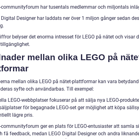
communityforum har tusentals medlemmar och miljontals inlä
Digital Designer har laddats ner över 1 miljon gånger sedan de
g.
iffror belyser det enorma intresset för LEGO på nätet och visar 
tillgänglighet.
lnader mellan olika LEGO på näte
tformar
derna mellan olika LEGO på nätet-plattformar kan vara betydan
 deras syfte och användarbas. Till exempel:
iella LEGO-webbplatser fokuserar på att sälja nya LEGO-produkte
äljplatser för begagnade LEGO-set ger möjlighet att köpa sällsy
ntiellt lägre pris.
communityforum ger en plats för LEGO-entusiaster att samla si
ch få feedback, medan LEGO Digital Designer och andra liknande