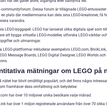
rt när det gäller äldre, utgångna eller sällsynta set.
-communityforum: Dessa forum är tillägnade LEGO-entusiaster
r en plats där medlemmarna kan dela sina LEGO-kreationer, få 
pirera varandra.
ala LEGO-byggspel: LEGO har lanserat olika digitala spel som till
re att bygga virtuella LEGO-modeller, utforska LEGO-världar och
uppgifter och utmaningar.
a LEGO-plattformar inkluderar exempelvis LEGO.com, BrickLink
LEGO Message Boards, LEGO Digital Designer, LEGO Worlds oc
ons.
ntitativa mätningar om LEGO på n
nätet har blivit omåttligt populärt, och det finns några intressa
 som framhäver dess omfattning och betydelse:
com har över 10 miljoner unika besökare varje månad.
ink har över 1 miljon registrerade användare från över 70 olika 