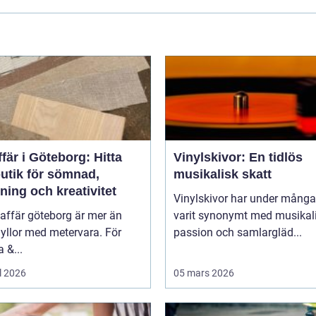
fär i Göteborg: Hitta
Vinylskivor: En tidlös
butik för sömnad,
musikalisk skatt
ning och kreativitet
Vinylskivor har under många
affär göteborg är mer än
varit synonymt med musikal
yllor med metervara. För
passion och samlargläd...
 &...
l 2026
05 mars 2026