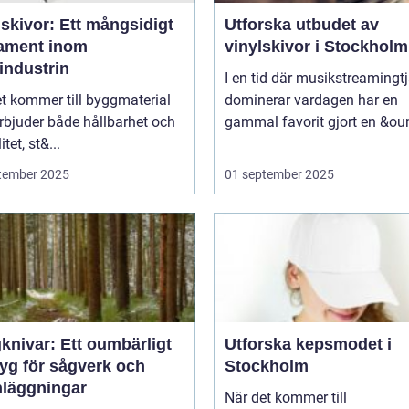
skivor: Ett mångsidigt
Utforska utbudet av
ament inom
vinylskivor i Stockholm
industrin
I en tid där musikstreamingt
t kommer till byggmaterial
dominerar vardagen har en
rbjuder både hållbarhet och
gammal favorit gjort en &ou
itet, st&...
tember 2025
01 september 2025
knivar: Ett oumbärligt
Utforska kepsmodet i
tyg för sågverk och
Stockholm
nläggningar
När det kommer till