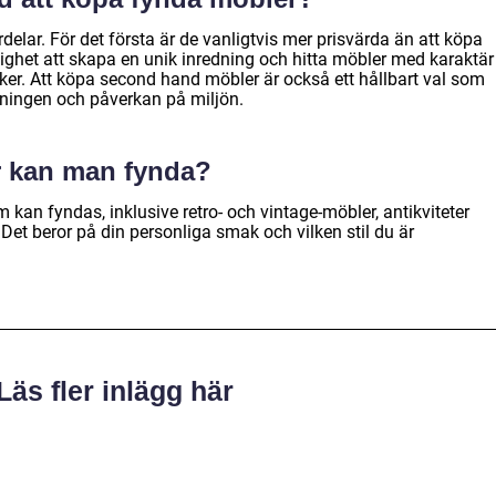
delar. För det första är de vanligtvis mer prisvärda än att köpa
ghet att skapa en unik inredning och hitta möbler med karaktär
iker. Att köpa second hand möbler är också ett hållbart val som
ukningen och påverkan på miljön.
r kan man fynda?
 kan fyndas, inklusive retro- och vintage-möbler, antikviteter
et beror på din personliga smak och vilken stil du är
Läs fler inlägg här