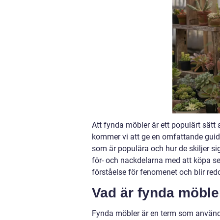
Att fynda möbler är ett populärt sätt a
kommer vi att ge en omfattande guide t
som är populära och hur de skiljer s
för- och nackdelarna med att köpa se
förståelse för fenomenet och blir redo
Vad är fynda möbler
Fynda möbler är en term som används f