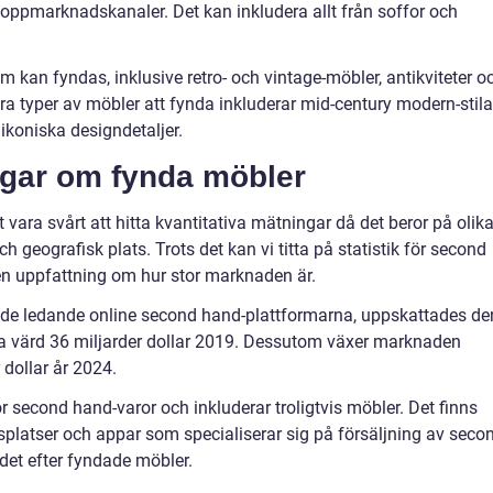
loppmarknadskanaler. Det kan inkludera allt från soffor och
m kan fyndas, inklusive retro- och vintage-möbler, antikviteter o
a typer av möbler att fynda inkluderar mid-century modern-stilar
 ikoniska designdetaljer.
ngar om fynda möbler
 vara svårt att hitta kvantitativa mätningar då det beror på olik
ch geografisk plats. Trots det kan vi titta på statistik för second
 en uppfattning om hur stor marknaden är.
v de ledande online second hand-plattformarna, uppskattades de
 värd 36 miljarder dollar 2019. Dessutom växer marknaden
 dollar år 2024.
ör second hand-varor och inkluderar troligtvis möbler. Det finns
platser och appar som specialiserar sig på försäljning av seco
det efter fyndade möbler.