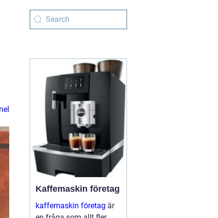
nel
Kaffemaskin företag
kaffemaskin företag
är
en fråga som allt fler