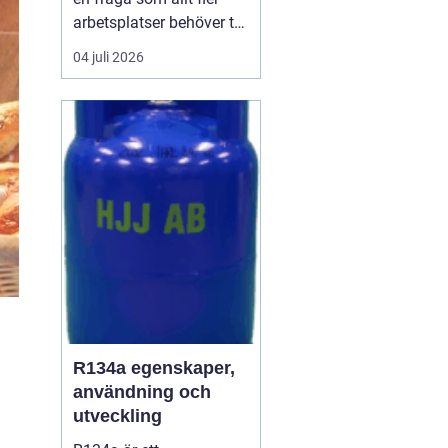
arbetsplatser behöver ta
på allvar när de vill
04 juli 2026
skapa en trivsam och
effektiv miljö. En
genomtänkt lösning för
kaffe på jobbet gör
skillnad för allt ...
R134a egenskaper,
användning och
utveckling