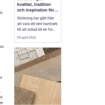
kvalitet, tradition
och inspiration för
ch
alla som älskar att
Stickning har gått från
sticka
att vara ett rent hantverk
till att också bli en form
av vila, kreativitet och
05 april 2026
självhushållning. I
centrum står garnet
 av
känslan i handen, hur
maskorna lägger sig och
hur plagget håller över
tid. Bland alla alternativ
som finns...
or
å
nd
en