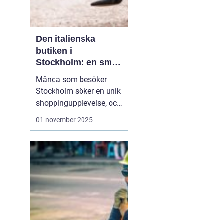
Den italienska
butiken i
Stockholm: en smak
av italien i hjärtat av
Många som besöker
sverige
Stockholm söker en unik
shoppingupplevelse, och
en italiensk butik i
01 november 2025
Stockholm kan leverera
just det. Med fantastiska
produkter från
modevärldens hjärta,
erbjuder butiken mycket
mer än det vanlig...