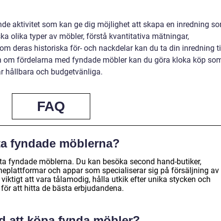
ande aktivitet som kan ge dig möjlighet att skapa en inredning s
ka olika typer av möbler, förstå kvantitativa mätningar,
m deras historiska för- och nackdelar kan du ta din inredning ti
n om fördelarna med fyndade möbler kan du göra kloka köp so
 är hållbara och budgetvänliga.
FAQ
sta fyndade möblerna?
bästa fyndade möblerna. Du kan besöka second hand-butiker,
eplattformar och appar som specialiserar sig på försäljning av
iktigt att vara tålamodig, hålla utkik efter unika stycken och
 för att hitta de bästa erbjudandena.
d att köpa fynda möbler?