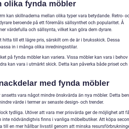
n olika fynda möbler
erm kan skillnaderna mellan olika typer vara betydande. Retro- o
dyrare beroende på ett föremåls sällsynthet och popularitet. Å
er värdefulla och sällsynta, vilket kan göra dem dyrare.
itta till ett lägre pris, särskilt om de är i bruksskick. Dessa
assa in i många olika inredningsstilar.
kicket på fynda möbler kan variera. Vissa möbler kan vara i behov
dra kan vara i utmärkt skick. Detta kan påverka både priset och
h nackdelar med fynda möbler
r ansetts vara något mindre önskvärda än nya möbler. Detta ber
indre värde i termer av senaste design- och trender.
ck tydliga. Utöver att vara mer prisvärda ger de möjlighet att f
 inte nödvändigtvis finns i vanliga möbelbutiker. Att köpa seco
ra till en mer hållbar livsstil genom att minska resursförbrukning