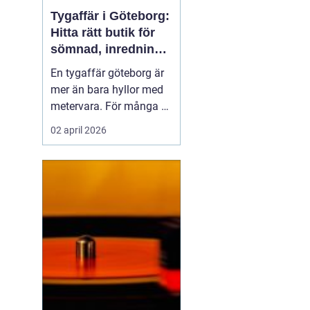
Tygaffär i Göteborg:
Hitta rätt butik för
sömnad, inredning
och kreativitet
En tygaffär göteborg är
mer än bara hyllor med
metervara. För många är
butiken en kreativ
02 april 2026
verkstad, en rådgivare
och en partner i både
små och stora projekt.
När någon vill klä om ...