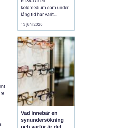
R134a är ett
köldmedium som under
lång tid har varit
standard i många kyl-
13 juni 2026
och AC-system. Det
används i allt från bilars
luftkonditionering till
kommersiella frysar och
medicinteknisk
utrustning. Samtidigt
är
r...
amt
are
Vad innebär en
synundersökning
s,
och varför är det