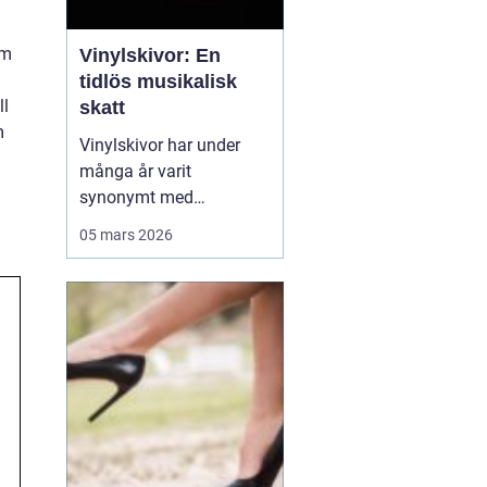
om
Vinylskivor: En
tidlös musikalisk
ll
skatt
m
Vinylskivor har under
många år varit
synonymt med
musikalisk passion och
05 mars 2026
samlarglädje. Trots
tidens gång, och
framväxten av nya
former av musikmedia,
fortsätter dessa skivor
att fascinera och locka
en allt större...