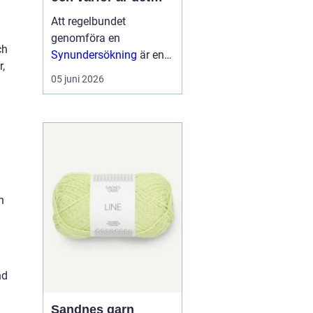
viktigt?
Att regelbundet
genomföra en
ch
Synundersökning
är en
,
viktig del av att ta hand
05 juni 2026
om sin ögonhälsa. Vid
en synundersökning får
ögonläkare eller
legitimerade o...
a
n
nd
Sandnes garn