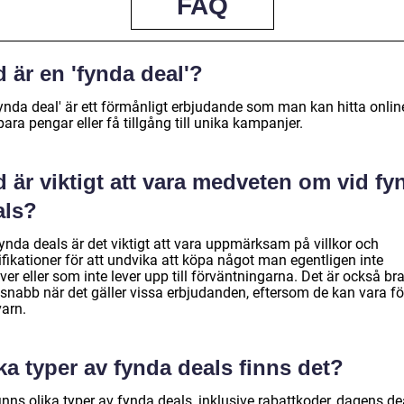
FAQ
 är en 'fynda deal'?
fynda deal' är ett förmånligt erbjudande som man kan hitta onlin
para pengar eller få tillgång till unika kampanjer.
 är viktigt att vara medveten om vid fy
als?
ynda deals är det viktigt att vara uppmärksam på villkor och
fikationer för att undvika att köpa något man egentligen inte
er eller som inte lever upp till förväntningarna. Det är också bra
 snabb när det gäller vissa erbjudanden, eftersom de kan vara fö
varn.
ka typer av fynda deals finns det?
inns olika typer av fynda deals, inklusive rabattkoder, dagens de