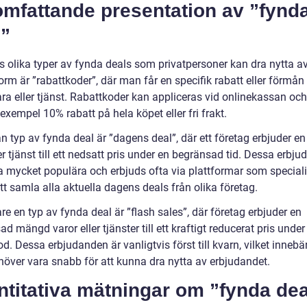
omfattande presentation av ”fynd
l”
s olika typer av fynda deals som privatpersoner kan dra nytta av
orm är ”rabattkoder”, där man får en specifik rabatt eller förmån
ara eller tjänst. Rabattkoder kan appliceras vid onlinekassan oc
l exempel 10% rabatt på hela köpet eller fri frakt.
 typ av fynda deal är ”dagens deal”, där ett företag erbjuder en
er tjänst till ett nedsatt pris under en begränsad tid. Dessa erbj
a mycket populära och erbjuds ofta via plattformar som speciali
tt samla alla aktuella dagens deals från olika företag.
are en typ av fynda deal är ”flash sales”, där företag erbjuder en
d mängd varor eller tjänster till ett kraftigt reducerat pris under
od. Dessa erbjudanden är vanligtvis först till kvarn, vilket innebär
över vara snabb för att kunna dra nytta av erbjudandet.
titativa mätningar om ”fynda dea