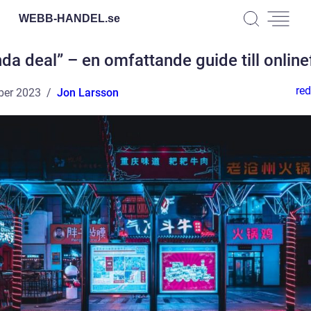
WEBB-HANDEL.
se
da deal” – en omfattande guide till onlin
red
ber 2023
Jon Larsson