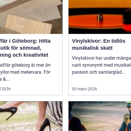
fär i Göteborg: Hitta
Vinylskivor: En tidlös
butik för sömnad,
musikalisk skatt
ning och kreativitet
Vinylskivor har under många
affär göteborg är mer än
varit synonymt med musikal
yllor med metervara. För
passion och samlargläd...
 &...
l 2026
05 mars 2026