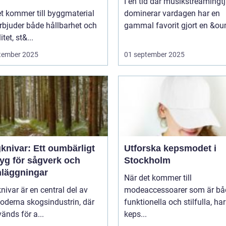
I en tid där musikstreamingt
t kommer till byggmaterial
dominerar vardagen har en
rbjuder både hållbarhet och
gammal favorit gjort en &ou
itet, st&...
tember 2025
01 september 2025
knivar: Ett oumbärligt
Utforska kepsmodet i
tyg för sågverk och
Stockholm
nläggningar
När det kommer till
ivar är en central del av
modeaccessoarer som är bå
oderna skogsindustrin, där
funktionella och stilfulla, har
änds för a...
keps...