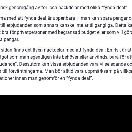
orisk genomgång av för- och nackdelar med olika ”fynda deal”
rna med att fynda deal är uppenbara – man kan spara pengar o
 till erbjudanden som annars kanske inte är tillgängliga. Detta k
lt bra för privatpersoner med begränsad budget eller som vill gö
a pengar.
 sidan finns det även nackdelar med att fynda deal. En risk är a
ågot som man egentligen inte behöver eller används, bara för att
bjudande”. Dessutom kan vissa erbjudanden vara vilseledande oc
p till förväntningarna. Man bör alltid vara uppmärksam på villko
kationer innan man genomför en ”fynda deal”.