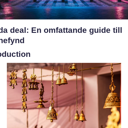
a deal: En omfattande guide till
inefynd
oduction