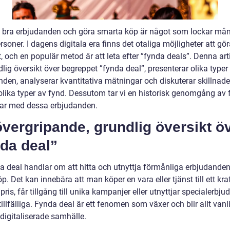
ta bra erbjudanden och göra smarta köp är något som lockar må
rsoner. I dagens digitala era finns det otaliga möjligheter att gö
, och en populär metod är att leta efter ”fynda deals”. Denna art
lig översikt över begreppet ”fynda deal”, presenterar olika typer
nden, analyserar kvantitativa mätningar och diskuterar skillnade
olika typer av fynd. Dessutom tar vi en historisk genomgång av 
ar med dessa erbjudanden.
vergripande, grundlig översikt ö
da deal”
da deal handlar om att hitta och utnyttja förmånliga erbjudanden
p. Det kan innebära att man köper en vara eller tjänst till ett kraf
pris, får tillgång till unika kampanjer eller utnyttjar specialerbj
illfälliga. Fynda deal är ett fenomen som växer och blir allt vanli
digitaliserade samhälle.