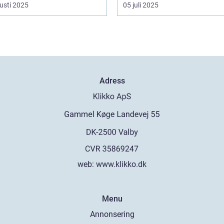
usti 2025
05 juli 2025
Adress
web:
www.klikko.dk
Menu
Annonsering