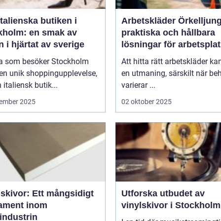
talienska butiken i
Arbetskläder Örkelljun
kholm: en smak av
praktiska och hållbara
en i hjärtat av sverige
lösningar för arbetspla
 som besöker Stockholm
Att hitta rätt arbetskläder ka
en unik shoppingupplevelse,
en utmaning, särskilt när be
 italiensk butik...
varierar ...
ember 2025
02 oktober 2025
skivor: Ett mångsidigt
Utforska utbudet av
ament inom
vinylskivor i Stockholm
industrin