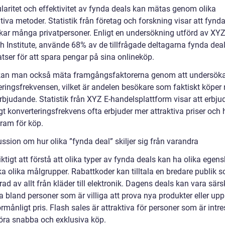
laritet och effektivitet av fynda deals kan mätas genom olika
tiva metoder. Statistik från företag och forskning visar att fynd
ckar många privatpersoner. Enligt en undersökning utförd av XY
h Institute, använde 68% av de tillfrågade deltagarna fynda deal
tser för att spara pengar på sina onlineköp.
kan man också mäta framgångsfaktorerna genom att undersök
eringsfrekvensen, vilket är andelen besökare som faktiskt köper
erbjudande. Statistik från XYZ E-handelsplattform visar att erbj
t konverteringsfrekvens ofta erbjuder mer attraktiva priser och 
dram för köp.
ssion om hur olika ”fynda deal” skiljer sig från varandra
iktigt att förstå att olika typer av fynda deals kan ha olika egen
ka olika målgrupper. Rabattkoder kan tilltala en bredare publik 
rad av allt från kläder till elektronik. Dagens deals kan vara särsk
 bland personer som är villiga att prova nya produkter eller upp
 förmånligt pris. Flash sales är attraktiva för personer som är intr
göra snabba och exklusiva köp.