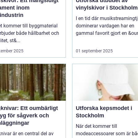
skivor: Ett mångsidigt
Utforska utbudet av
ament inom
vinylskivor i Stockholm
industrin
I en tid där musikstreamingt
t kommer till byggmaterial
dominerar vardagen har en
rbjuder både hållbarhet och
gammal favorit gjort en &ou
itet, st&...
tember 2025
01 september 2025
knivar: Ett oumbärligt
Utforska kepsmodet i
tyg för sågverk och
Stockholm
nläggningar
När det kommer till
ivar är en central del av
modeaccessoarer som är bå