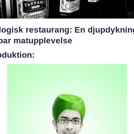
ogisk restaurang: En djupdykning
lbar matupplevelse
oduktion: