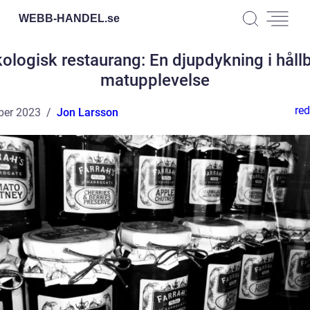
WEBB-HANDEL.
se
ologisk restaurang: En djupdykning i håll
matupplevelse
red
ber 2023
Jon Larsson