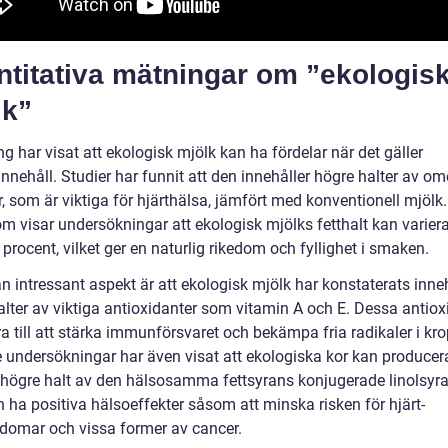
ntitativa mätningar om ”ekologis
lk”
g har visat att ekologisk mjölk kan ha fördelar när det gäller
nnehåll. Studier har funnit att den innehåller högre halter av om
r, som är viktiga för hjärthälsa, jämfört med konventionell mjölk.
m visar undersökningar att ekologisk mjölks fetthalt kan variera
 4 procent, vilket ger en naturlig rikedom och fyllighet i smaken.
n intressant aspekt är att ekologisk mjölk har konstaterats inne
alter av viktiga antioxidanter som vitamin A och E. Dessa antiox
a till att stärka immunförsvaret och bekämpa fria radikaler i kr
e undersökningar har även visat att ekologiska kor kan producer
högre halt av den hälsosamma fettsyrans konjugerade linolsyra
 ha positiva hälsoeffekter såsom att minska risken för hjärt-
kdomar och vissa former av cancer.