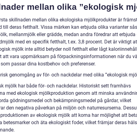
lnader mellan olika ”ekologisk mj
rsta skillnaden mellan olika ekologiska mjölkprodukter är främs
d till deras fetthalt. Vissa märken kan erbjuda olika varianter s
lk, mellanmjölk eller grädde, medan andra föredrar att erbjuda
mjölk med en specifik fetthalt, t.ex. 3,8 procent. Det är viktigt a
ogisk mjölk inte alltid betyder noll fetthalt eller lågt kaloriinnehål
igt att vara uppmärksam på förpackningsinformationen när du vä
 som passar dina kostbehov och preferenser.
orisk genomgång av för- och nackdelar med olika ”ekologisk mjö
sk mjölk har både för- och nackdelar. Historiskt sett framhävs
rna med ekologisk mjölkproduktion genom att minska användni
orda gödningsmedel och bekämpningsmedel på gårdar, vilket
ar den negativa påverkan på miljön och naturresurserna. Dess
 produktionen av ekologisk mjölk att korna har möjlighet att bet
a betesmarker och äta ekologiskt foder, vilket främjar deras häl
nnande.