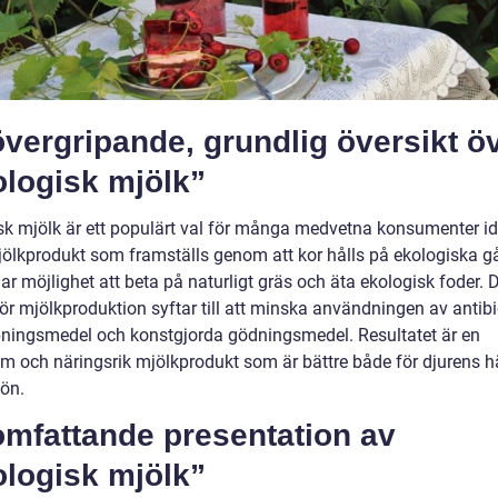
vergripande, grundlig översikt ö
ologisk mjölk”
sk mjölk är ett populärt val för många medvetna konsumenter id
mjölkprodukt som framställs genom att kor hålls på ekologiska g
ar möjlighet att beta på naturligt gräs och äta ekologisk foder.
ör mjölkproduktion syftar till att minska användningen av antibi
ingsmedel och konstgjorda gödningsmedel. Resultatet är en
m och näringsrik mjölkprodukt som är bättre både för djurens h
jön.
omfattande presentation av
ologisk mjölk”