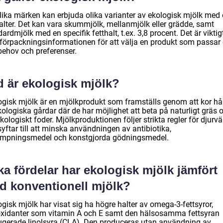
olika märken kan erbjuda olika varianter av ekologisk mjölk med 
halter. Det kan vara skummjölk, mellanmjölk eller grädde, samt
ardmjölk med en specifik fetthalt, t.ex. 3,8 procent. Det är viktigt
 förpackningsinformationen för att välja en produkt som passar
behov och preferenser.
d är ekologisk mjölk?
ogisk mjölk är en mjölkprodukt som framställs genom att kor hå
ologiska gårdar där de har möjlighet att beta på naturligt gräs 
kologiskt foder. Mjölkproduktionen följer strikta regler för djurvä
yftar till att minska användningen av antibiotika,
mpningsmedel och konstgjorda gödningsmedel.
ka fördelar har ekologisk mjölk jämfört
d konventionell mjölk?
gisk mjölk har visat sig ha högre halter av omega-3-fettsyror,
oxidanter som vitamin A och E samt den hälsosamma fettsyran
ugerade linolsyra (CLA). Den produceras utan användning av