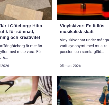
fär i Göteborg: Hitta
Vinylskivor: En tidlös
butik för sömnad,
musikalisk skatt
ning och kreativitet
Vinylskivor har under många
affär göteborg är mer än
varit synonymt med musikal
yllor med metervara. För
passion och samlargläd...
 &...
l 2026
05 mars 2026