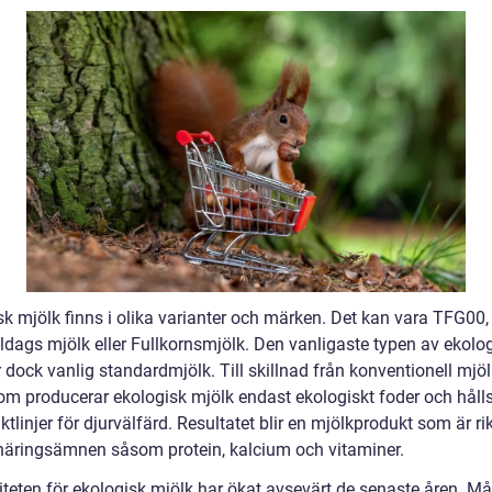
sk mjölk finns i olika varianter och märken. Det kan vara TFG00,
ags mjölk eller Fullkornsmjölk. Den vanligaste typen av ekolo
 dock vanlig standardmjölk. Till skillnad från konventionell mjöl
om producerar ekologisk mjölk endast ekologiskt foder och hålls
riktlinjer för djurvälfärd. Resultatet blir en mjölkprodukt som är ri
 näringsämnen såsom protein, kalcium och vitaminer.
iteten för ekologisk mjölk har ökat avsevärt de senaste åren. M