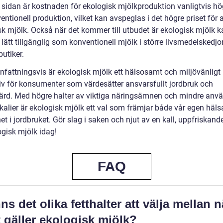
 sidan är kostnaden för ekologisk mjölkproduktion vanligtvis hö
entionell produktion, vilket kan avspeglas i det högre priset för 
sk mjölk. Också när det kommer till utbudet är ekologisk mjölk 
a lätt tillgänglig som konventionell mjölk i större livsmedelskedjor
utiker.
attningsvis är ekologisk mjölk ett hälsosamt och miljövänligt
tiv för konsumenter som värdesätter ansvarsfullt jordbruk och
färd. Med högre halter av viktiga näringsämnen och mindre anv
kalier är ekologisk mjölk ett val som främjar både vår egen häls
et i jordbruket. Gör slag i saken och njut av en kall, uppfriskan
ogisk mjölk idag!
FAQ
ns det olika fetthalter att välja mellan n
 gäller ekologisk mjölk?