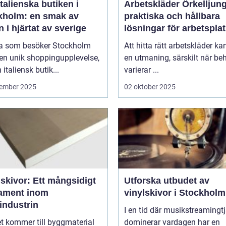
talienska butiken i
Arbetskläder Örkelljun
kholm: en smak av
praktiska och hållbara
en i hjärtat av sverige
lösningar för arbetspla
 som besöker Stockholm
Att hitta rätt arbetskläder ka
en unik shoppingupplevelse,
en utmaning, särskilt när be
 italiensk butik...
varierar ...
ember 2025
02 oktober 2025
skivor: Ett mångsidigt
Utforska utbudet av
ament inom
vinylskivor i Stockholm
industrin
I en tid där musikstreamingt
t kommer till byggmaterial
dominerar vardagen har en