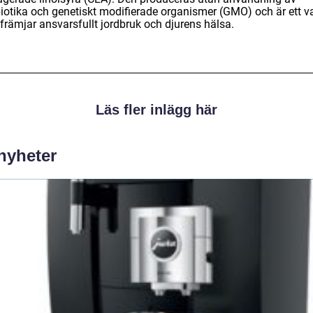
biotika och genetiskt modifierade organismer (GMO) och är ett v
främjar ansvarsfullt jordbruk och djurens hälsa.
Läs fler inlägg här
 nyheter