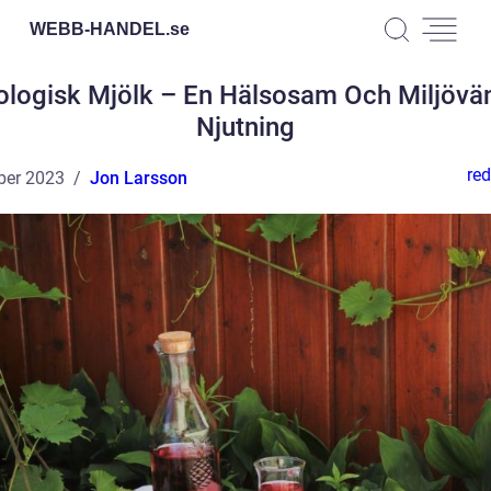
WEBB-HANDEL.
se
ologisk Mjölk – En Hälsosam Och Miljövän
Njutning
red
ber 2023
Jon Larsson