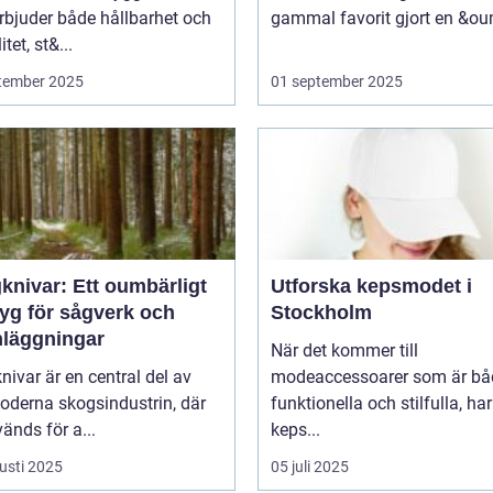
rbjuder både hållbarhet och
gammal favorit gjort en &ou
itet, st&...
tember 2025
01 september 2025
knivar: Ett oumbärligt
Utforska kepsmodet i
tyg för sågverk och
Stockholm
nläggningar
När det kommer till
ivar är en central del av
modeaccessoarer som är bå
oderna skogsindustrin, där
funktionella och stilfulla, har
änds för a...
keps...
usti 2025
05 juli 2025