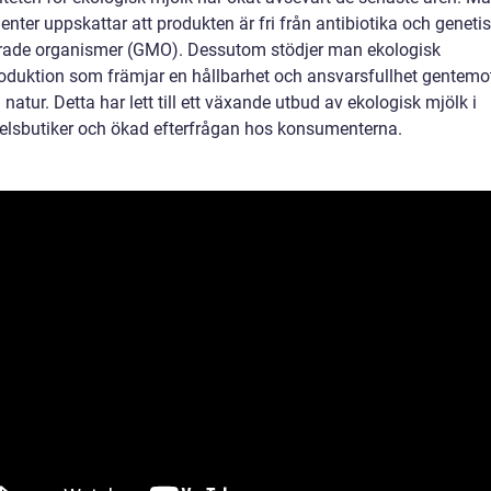
ter uppskattar att produkten är fri från antibiotika och genetis
rade organismer (GMO). Dessutom stödjer man ekologisk
oduktion som främjar en hållbarhet och ansvarsfullhet gentemo
 natur. Detta har lett till ett växande utbud av ekologisk mjölk i
elsbutiker och ökad efterfrågan hos konsumenterna.