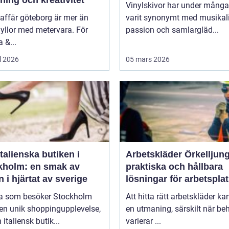
ning och kreativitet
Vinylskivor har under många
affär göteborg är mer än
varit synonymt med musikal
yllor med metervara. För
passion och samlargläd...
 &...
l 2026
05 mars 2026
talienska butiken i
Arbetskläder Örkelljun
kholm: en smak av
praktiska och hållbara
en i hjärtat av sverige
lösningar för arbetspla
 som besöker Stockholm
Att hitta rätt arbetskläder ka
en unik shoppingupplevelse,
en utmaning, särskilt när be
 italiensk butik...
varierar ...