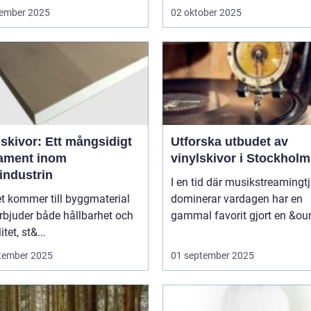
ember 2025
02 oktober 2025
skivor: Ett mångsidigt
Utforska utbudet av
ament inom
vinylskivor i Stockholm
industrin
I en tid där musikstreamingt
t kommer till byggmaterial
dominerar vardagen har en
rbjuder både hållbarhet och
gammal favorit gjort en &ou
itet, st&...
tember 2025
01 september 2025