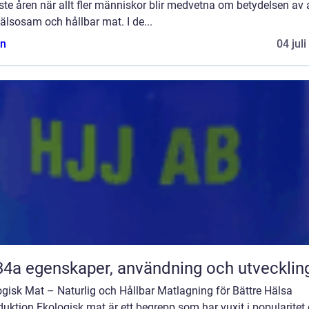
te åren när allt fler människor blir medvetna om betydelsen av 
älsosam och hållbar mat. I de...
n
04 jul
R134a egenskaper, användning och utvecklin
gisk Mat – Naturlig och Hållbar Matlagning för Bättre Hälsa
duktion Ekologisk mat är ett begrepp som har vuxit i popularitet