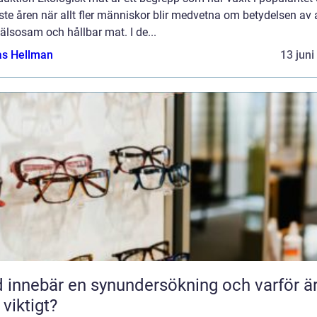
te åren när allt fler människor blir medvetna om betydelsen av 
älsosam och hållbar mat. I de...
as Hellman
13 juni
 innebär en synundersökning och varför ä
 viktigt?