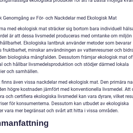
ongsmässiga ekologiska produkter för att få bästa möjliga kvali
sk Genomgång av För- och Nackdelar med Ekologisk Mat
rna med ekologisk mat sträcker sig bortom bara individuell häls
fördel är att dessa livsmedel produceras med omtanke om miljön
 hållbarhet. Ekologiska lantbruk använder metoder som bevarar
 fruktbarhet, minskar användningen av vattenresurser och bidrar 
den biologiska mångfalden. Dessutom främjar ekologisk mat of
al och hållbar livsmedelsproduktion och stödjer därmed lokala
er och samhällen.
 finns även vissa nackdelar med ekologisk mat. Den primära n
 den högre kostnaden jämfört med konventionella livsmedel. Att 
a och certifiera ekologiska livsmedel kan vara dyrare, vilket resu
riser för konsumenterna. Dessutom kan utbudet av ekologiska
er vara mer begränsat och svårt att hitta i vissa områden.
manfattning