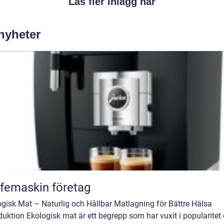
Läs fler inlägg här
 nyheter
femaskin företag
gisk Mat – Naturlig och Hållbar Matlagning för Bättre Hälsa
duktion Ekologisk mat är ett begrepp som har vuxit i popularitet