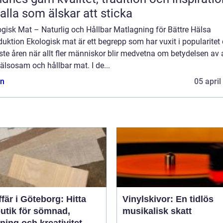
 alla som älskar att sticka
gisk Mat – Naturlig och Hållbar Matlagning för Bättre Hälsa
duktion Ekologisk mat är ett begrepp som har vuxit i popularitet
te åren när allt fler människor blir medvetna om betydelsen av 
älsosam och hållbar mat. I de...
n
05 april
fär i Göteborg: Hitta
Vinylskivor: En tidlös
butik för sömnad,
musikalisk skatt