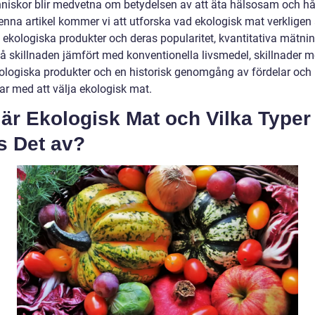
nniskor blir medvetna om betydelsen av att äta hälsosam och hå
enna artikel kommer vi att utforska vad ekologisk mat verkligen ä
 ekologiska produkter och deras popularitet, kvantitativa mätnin
tå skillnaden jämfört med konventionella livsmedel, skillnader m
kologiska produkter och en historisk genomgång av fördelar och
ar med att välja ekologisk mat.
är Ekologisk Mat och Vilka Typer
s Det av?