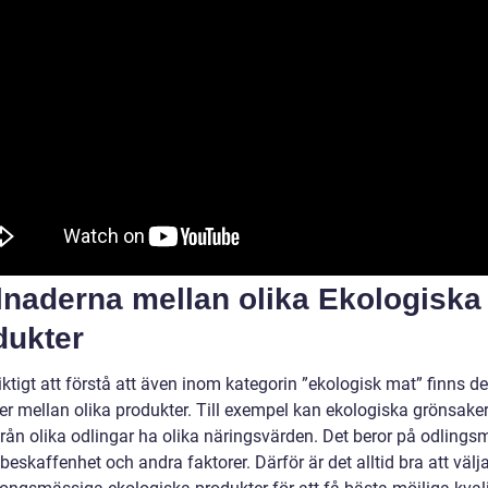
lnaderna mellan olika Ekologiska
dukter
iktigt att förstå att även inom kategorin ”ekologisk mat” finns de
der mellan olika produkter. Till exempel kan ekologiska grönsake
från olika odlingar ha olika näringsvärden. Det beror på odlings
beskaffenhet och andra faktorer. Därför är det alltid bra att välj