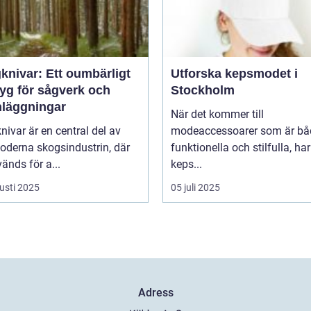
knivar: Ett oumbärligt
Utforska kepsmodet i
tyg för sågverk och
Stockholm
nläggningar
När det kommer till
ivar är en central del av
modeaccessoarer som är bå
oderna skogsindustrin, där
funktionella och stilfulla, har
änds för a...
keps...
usti 2025
05 juli 2025
Adress