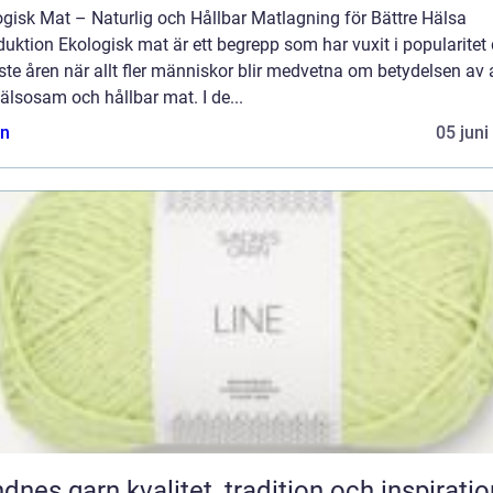
gisk Mat – Naturlig och Hållbar Matlagning för Bättre Hälsa
duktion Ekologisk mat är ett begrepp som har vuxit i popularitet
te åren när allt fler människor blir medvetna om betydelsen av 
älsosam och hållbar mat. I de...
n
05 juni
n kvalitet, tradition och inspiration