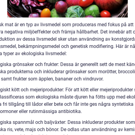
sk mat är en typ av livsmedel som produceras med fokus på att
a negativa miljöeffekter och främja hållbarhet. Det innebär att 
duktion av dessa livsmedel sker utan användning av konstgjord
smedel, bekämpningsmedel och genetisk modifiering. Här är n
a typer av ekologiska livsmedel:
ogiska grönsaker och frukter: Dessa är generellt sett de mest kä
ska produkterna och inkluderar grönsaker som morötter, broccol
 samt frukter som äpplen, bananer och vindruvor.
giskt kött och mejeriprodukter: För att kött eller mejeriprodukter
lassificeras som ekologiska måste djuren ha fötts upp med eko
a fri tillgång till lådor eller bete och får inte ges några syntetiska
hormoner eller rutinmässiga antibiotika.
ogiska spannmål och baljväxter: Dessa inkluderar produkter som
ska ris, vete, majs och bönor. De odlas utan användning av kem