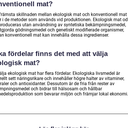
nventionell mat?
främsta skillnaden mellan ekologisk mat och konventionell mat
er i de metoder som används vid produktionen. Ekologisk mat od
produceras utan användning av syntetiska bekämpningsmedel,
tgjorda gödningsmedel och genetiskt modifierade organismer,
n konventionell mat kan innehålla dessa ingredienser.
ka fördelar finns det med att välja
ologisk mat?
älja ekologisk mat har flera fördelar. Ekologiska livsmedel är
ellt sett näringsrikare och innehåller högre halter av vitaminer,
aler och antioxidanter. Dessutom är de fria från rester av
mpningsmedel och bidrar till hälsosam och hållbar
medelsproduktion som bevarar miljön och främjar lokal ekonomi