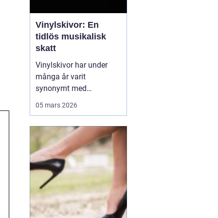
Vinylskivor: En
tidlös musikalisk
skatt
Vinylskivor har under
många år varit
synonymt med
musikalisk passion och
05 mars 2026
samlarglädje. Trots
tidens gång, och
framväxten av nya
former av musikmedia,
fortsätter dessa skivor
att fascinera och locka
en allt större...