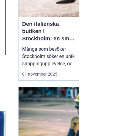
Den italienska
butiken i
Stockholm: en smak
av italien i hjärtat av
Många som besöker
sverige
Stockholm söker en unik
shoppingupplevelse, och
en italiensk butik i
01 november 2025
Stockholm kan leverera
just det. Med fantastiska
produkter från
modevärldens hjärta,
erbjuder butiken mycket
mer än det vanlig...