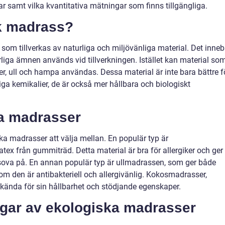
r samt vilka kvantitativa mätningar som finns tillgängliga.
sk madrass?
om tillverkas av naturliga och miljövänliga material. Det inneb
arliga ämnen används vid tillverkningen. Istället kan material so
er, ull och hampa användas. Dessa material är inte bara bättre f
tiga kemikalier, de är också mer hållbara och biologiskt
ka madrasser
ska madrasser att välja mellan. En populär typ är
tex från gummiträd. Detta material är bra för allergiker och ger
sova på. En annan populär typ är ullmadrassen, som ger både
m den är antibakteriell och allergivänlig. Kokosmadrasser,
älkända för sin hållbarhet och stödjande egenskaper.
ngar av ekologiska madrasser