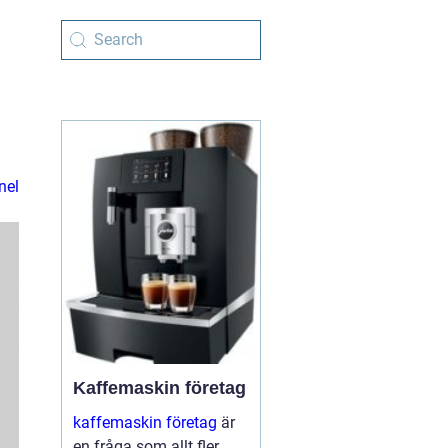
nel
Kaffemaskin företag
kaffemaskin företag
är
en fråga som allt fler