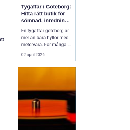
Tygaffär i Göteborg:
Hitta rätt butik för
sömnad, inredning
och kreativitet
En tygaffär göteborg är
mer än bara hyllor med
att
metervara. För många är
butiken en kreativ
02 april 2026
verkstad, en rådgivare
och en partner i både
små och stora projekt.
När någon vill klä om ...