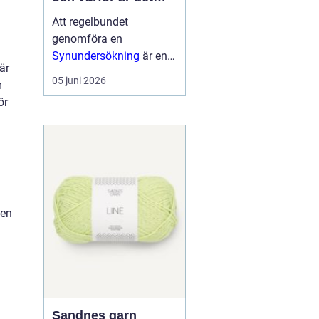
viktigt?
Att regelbundet
genomföra en
Synundersökning
är en
är
viktig del av att ta hand
05 juni 2026
m
om sin ögonhälsa. Vid
ör
en synundersökning får
ögonläkare eller
legitimerade o...
 en
Sandnes garn