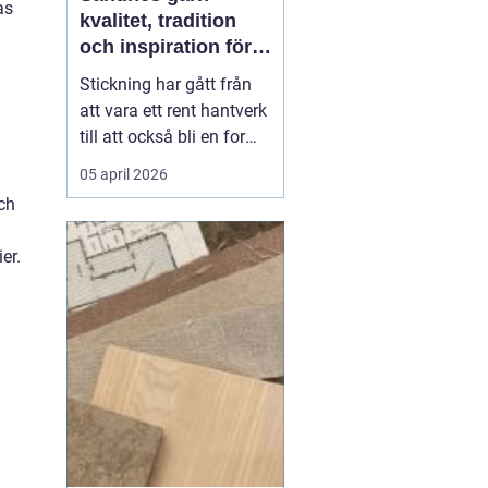
as
kvalitet, tradition
och inspiration för
alla som älskar att
Stickning har gått från
sticka
att vara ett rent hantverk
till att också bli en form
av vila, kreativitet och
05 april 2026
självhushållning. I
och
centrum står garnet
känslan i handen, hur
er.
maskorna lägger sig och
hur plagget håller över
tid. Bland alla alternativ
som finns...