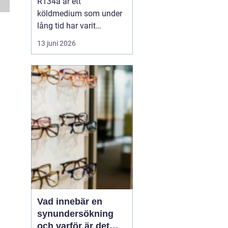
R134a är ett
köldmedium som under
lång tid har varit
standard i många kyl-
13 juni 2026
och AC-system. Det
används i allt från bilars
luftkonditionering till
kommersiella frysar och
medicinteknisk
utrustning. Samtidigt
är
r...
Vad innebär en
synundersökning
och varför är det