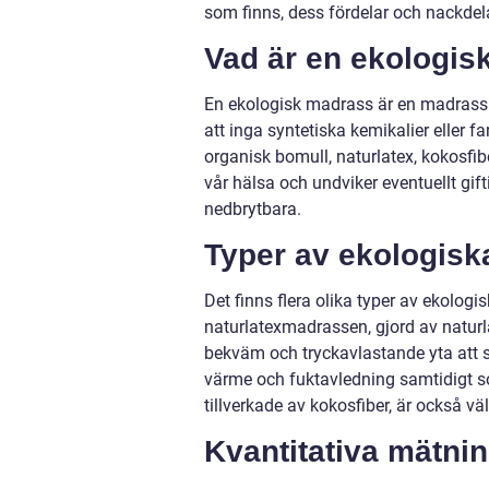
som finns, dess fördelar och nackdela
Vad är en ekologi
En ekologisk madrass är en madrass s
att inga syntetiska kemikalier eller f
organisk bomull, naturlatex, kokosfib
vår hälsa och undviker eventuellt gif
nedbrytbara.
Typer av ekologis
Det finns flera olika typer av ekologi
naturlatexmadrassen, gjord av naturla
bekväm och tryckavlastande yta att 
värme och fuktavledning samtidigt so
tillverkade av kokosfiber, är också v
Kvantitativa mätni