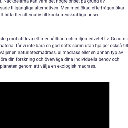
 Nackdelarna kan vara det högre priset på grund av
sade tillgängliga alternativen. Men med ökad efterfrågan ökar
t hitta fler alternativ till konkurrenskraftiga priser.
steg mot att leva ett mer hållbart och miljömedvetet liv. Genom 
terial får vi inte bara en god natts sömn utan hjälper också till
 väljer en naturlatexmadrass, ullmadrass eller en annan typ av
 göra din forskning och överväga dina individuella behov och
h planeten genom att välja en ekologisk madrass.