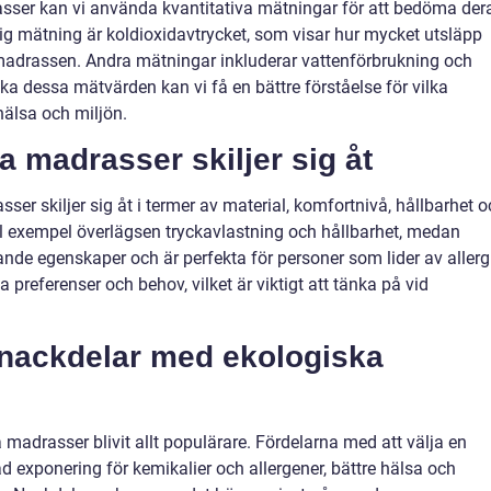
asser kan vi använda kvantitativa mätningar för att bedöma der
tig mätning är koldioxidavtrycket, som visar hur mycket utsläpp
 madrassen. Andra mätningar inkluderar vattenförbrukning och
ka dessa mätvärden kan vi få en bättre förståelse för vilka
älsa och miljön.
a madrasser skiljer sig åt
ser skiljer sig åt i termer av material, komfortnivå, hållbarhet 
ill exempel överlägsen tryckavlastning och hållbarhet, medan
nde egenskaper och är perfekta för personer som lider av allergi
 preferenser och behov, vilket är viktigt att tänka på vid
h nackdelar med ekologiska
madrasser blivit allt populärare. Fördelarna med att välja en
 exponering för kemikalier och allergener, bättre hälsa och