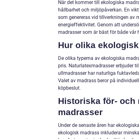
När det kommer till ekologiska madr
hållbarhet och miljöpåverkan. En vik
som genereras vid tillverkningen av
energieffektivitet. Genom att undersö
madrasser som är bäst för både vår h
Hur olika ekologisk
De olika typerna av ekologiska madras
pris. Naturlatexmadrasser erbjuder t
ullmadrasser har naturliga fuktavleda
Valet av madrass beror på individuella
köpbeslut.
Historiska för- oc
madrasser
Under de senaste åren har ekologiska 
ekologisk madrass inkluderar minskad