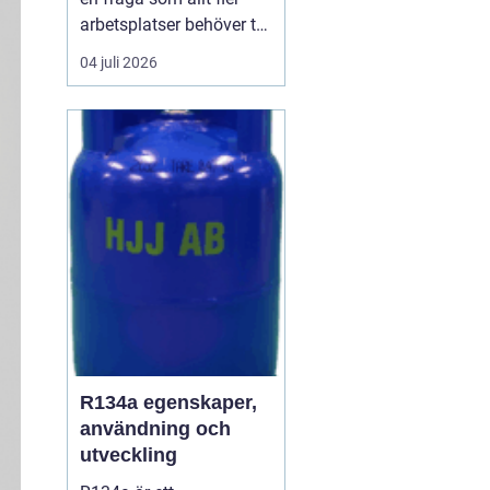
arbetsplatser behöver ta
på allvar när de vill
04 juli 2026
skapa en trivsam och
effektiv miljö. En
genomtänkt lösning för
kaffe på jobbet gör
skillnad för allt ...
R134a egenskaper,
användning och
utveckling