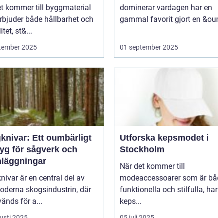
t kommer till byggmaterial
dominerar vardagen har en
rbjuder både hållbarhet och
gammal favorit gjort en &ou
itet, st&...
tember 2025
01 september 2025
knivar: Ett oumbärligt
Utforska kepsmodet i
tyg för sågverk och
Stockholm
nläggningar
När det kommer till
ivar är en central del av
modeaccessoarer som är bå
oderna skogsindustrin, där
funktionella och stilfulla, har
änds för a...
keps...
usti 2025
05 juli 2025