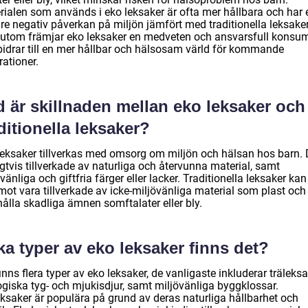
rialen som används i eko leksaker är ofta mer hållbara och har 
re negativ påverkan på miljön jämfört med traditionella leksaker
utom främjar eko leksaker en medveten och ansvarsfull konsu
bidrar till en mer hållbar och hälsosam värld för kommande
ationer.
d är skillnaden mellan eko leksaker och
ditionella leksaker?
leksaker tillverkas med omsorg om miljön och hälsan hos barn. 
gtvis tillverkade av naturliga och återvunna material, samt
vänliga och giftfria färger eller lacker. Traditionella leksaker kan
mot vara tillverkade av icke-miljövänliga material som plast och
ålla skadliga ämnen somftalater eller bly.
ka typer av eko leksaker finns det?
inns flera typer av eko leksaker, de vanligaste inkluderar träleksa
ogiska tyg- och mjukisdjur, samt miljövänliga byggklossar.
eksaker är populära på grund av deras naturliga hållbarhet och