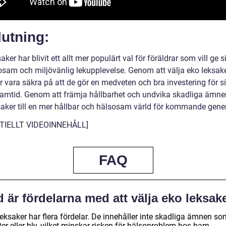
utning:
aker har blivit ett allt mer populärt val för föräldrar som vill ge 
osam och miljövänlig lekupplevelse. Genom att välja eko leksak
r vara säkra på att de gör en medveten och bra investering för s
ramtid. Genom att främja hållbarhet och undvika skadliga ämnen
saker till en mer hållbar och hälsosam värld för kommande gener
TIELLT VIDEOINNEHÅLL]
FAQ
 är fördelarna med att välja eko leksak
eksaker har flera fördelar. De innehåller inte skadliga ämnen so
ter eller bly, vilket minskar risken för hälsoproblem hos barn.