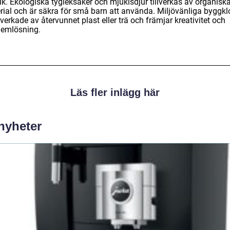
ik. Ekologiska tygleksaker och mjukisdjur tillverkas av organisk
rial och är säkra för små barn att använda. Miljövänliga byggkl
llverkade av återvunnet plast eller trä och främjar kreativitet och
lemlösning.
Läs fler inlägg här
 nyheter