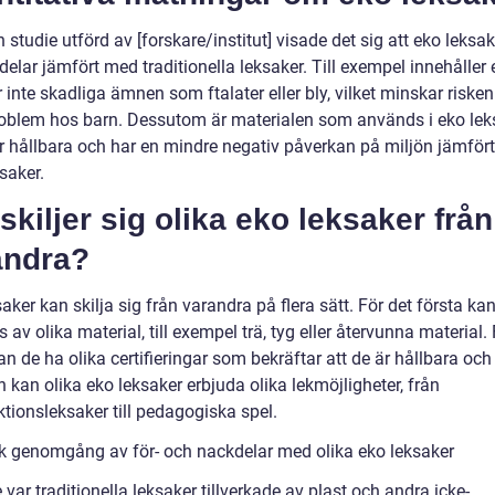
n studie utförd av [forskare/institut] visade det sig att eko leksa
rdelar jämfört med traditionella leksaker. Till exempel innehåller
 inte skadliga ämnen som ftalater eller bly, vilket minskar risken
oblem hos barn. Dessutom är materialen som används i eko lek
r hållbara och har en mindre negativ påverkan på miljön jämför
saker.
skiljer sig olika eko leksaker från
andra?
aker kan skilja sig från varandra på flera sätt. För det första ka
as av olika material, till exempel trä, tyg eller återvunna material.
n de ha olika certifieringar som bekräftar att de är hållbara och g
n kan olika eko leksaker erbjuda olika lekmöjligheter, från
tionsleksaker till pedagogiska spel.
sk genomgång av för- och nackdelar med olika eko leksaker
 var traditionella leksaker tillverkade av plast och andra icke-