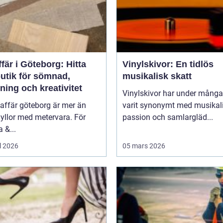
fär i Göteborg: Hitta
Vinylskivor: En tidlös
butik för sömnad,
musikalisk skatt
ning och kreativitet
Vinylskivor har under många
affär göteborg är mer än
varit synonymt med musikal
yllor med metervara. För
passion och samlargläd...
 &...
l 2026
05 mars 2026