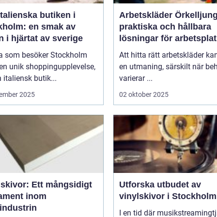
talienska butiken i
Arbetskläder Örkelljun
kholm: en smak av
praktiska och hållbara
en i hjärtat av sverige
lösningar för arbetspla
 som besöker Stockholm
Att hitta rätt arbetskläder ka
en unik shoppingupplevelse,
en utmaning, särskilt när be
 italiensk butik...
varierar ...
ember 2025
02 oktober 2025
skivor: Ett mångsidigt
Utforska utbudet av
ament inom
vinylskivor i Stockholm
industrin
I en tid där musikstreamingt