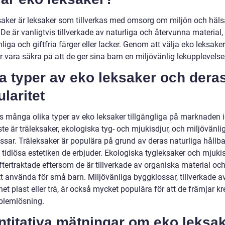
saker är leksaker som tillverkas med omsorg om miljön och häl
De är vanligtvis tillverkade av naturliga och återvunna material
liga och giftfria färger eller lacker. Genom att välja eko leksake
r vara säkra på att de ger sina barn en miljövänlig lekupplevelse
a typer av eko leksaker och dera
laritet
ns många olika typer av eko leksaker tillgängliga på marknaden 
te är träleksaker, ekologiska tyg- och mjukisdjur, och miljövänli
ssar. Träleksaker är populära på grund av deras naturliga hållba
tidlösa estetiken de erbjuder. Ekologiska tygleksaker och mjukis
tertraktade eftersom de är tillverkade av organiska material och
tt använda för små barn. Miljövänliga byggklossar, tillverkade a
et plast eller trä, är också mycket populära för att de främjar kre
blemlösning.
ntitativa mätningar om eko leksa