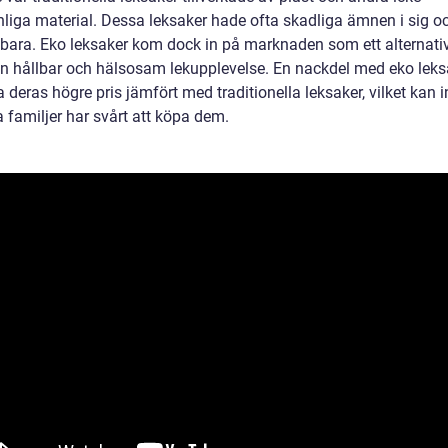
nliga material. Dessa leksaker hade ofta skadliga ämnen i sig o
llbara. Eko leksaker kom dock in på marknaden som ett alternati
en hållbar och hälsosam lekupplevelse. En nackdel med eko leks
 deras högre pris jämfört med traditionella leksaker, vilket kan 
a familjer har svårt att köpa dem.