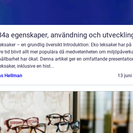
R134a egenskaper, användning och utvecklin
eksaker – en grundlig översikt Introduktion: Eko leksaker har på
e tid blivit allt mer populära då medvetenheten om miljöpåverk
ållbarhet har ökat. Denna artikel ger en omfattande presentatio
eksaker, inklusive en hist...
as Hellman
13 juni