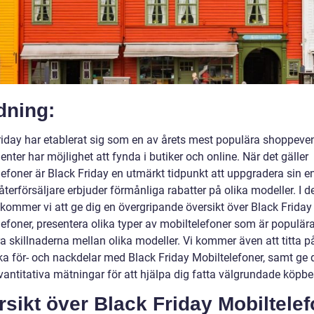
dning:
riday har etablerat sig som en av årets mest populära shoppeven
ter har möjlighet att fynda i butiker och online. När det gäller
lefoner är Black Friday en utmärkt tidpunkt att uppgradera sin e
erförsäljare erbjuder förmånliga rabatter på olika modeller. I d
 kommer vi att ge dig en övergripande översikt över Black Friday
lefoner, presentera olika typer av mobiltelefoner som är populär
a skillnaderna mellan olika modeller. Vi kommer även att titta p
ska för- och nackdelar med Black Friday Mobiltelefoner, samt ge 
vantitativa mätningar för att hjälpa dig fatta välgrundade köpbe
sikt över Black Friday Mobiltele