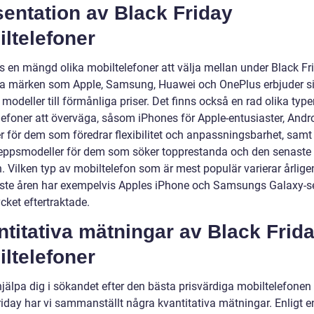
entation av Black Friday
ltelefoner
ns en mängd olika mobiltelefoner att välja mellan under Black Fr
a märken som Apple, Samsung, Huawei och OnePlus erbjuder s
modeller till förmånliga priser. Det finns också en rad olika type
lefoner att överväga, såsom iPhones för Apple-entusiaster, Andro
er för dem som föredrar flexibilitet och anpassningsbarhet, samt
eppsmodeller för dem som söker topprestanda och den senaste
n. Vilken typ av mobiltelefon som är mest populär varierar årlig
ste åren har exempelvis Apples iPhone och Samsungs Galaxy-se
cket eftertraktade.
titativa mätningar av Black Frid
ltelefoner
hjälpa dig i sökandet efter den bästa prisvärdiga mobiltelefonen
riday har vi sammanställt några kvantitativa mätningar. Enligt e