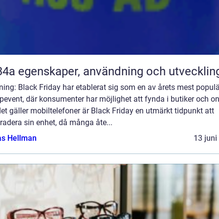
R134a egenskaper, användning och utvecklin
ning: Black Friday har etablerat sig som en av årets mest popul
event, där konsumenter har möjlighet att fynda i butiker och on
et gäller mobiltelefoner är Black Friday en utmärkt tidpunkt att
adera sin enhet, då många åte...
as Hellman
13 juni