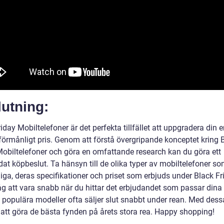
utning:
iday Mobiltelefoner är det perfekta tillfället att uppgradera din en
 förmånligt pris. Genom att förstå övergripande konceptet kring 
Mobiltelefoner och göra en omfattande research kan du göra ett
at köpbeslut. Ta hänsyn till de olika typer av mobiltelefoner so
liga, deras specifikationer och priset som erbjuds under Black Fr
g att vara snabb när du hittar det erbjudandet som passar dina
 populära modeller ofta säljer slut snabbt under rean. Med dessa
 att göra de bästa fynden på årets stora rea. Happy shopping!