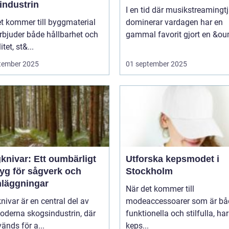
industrin
I en tid där musikstreamingt
t kommer till byggmaterial
dominerar vardagen har en
rbjuder både hållbarhet och
gammal favorit gjort en &ou
itet, st&...
tember 2025
01 september 2025
knivar: Ett oumbärligt
Utforska kepsmodet i
tyg för sågverk och
Stockholm
nläggningar
När det kommer till
ivar är en central del av
modeaccessoarer som är bå
oderna skogsindustrin, där
funktionella och stilfulla, har
änds för a...
keps...