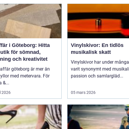
fär i Göteborg: Hitta
Vinylskivor: En tidlös
butik för sömnad,
musikalisk skatt
ning och kreativitet
Vinylskivor har under många
affär göteborg är mer än
varit synonymt med musikal
yllor med metervara. För
passion och samlargläd...
 &...
l 2026
05 mars 2026