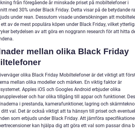
kning från föregående år minskade priset på mobiltelefoner i
itt med 30% under Black Friday. Detta visar på de betydande ra
juds under rean. Dessutom visade undersökningen att mobiltel
 ett av de mest populära köpen under Black Friday, vilket ytterlig
yker betydelsen av att göra en noggrann research för att hitta d
ndena.
lnader mellan olika Black Friday
ltelefoner
verväger olika Black Friday Mobiltelefoner är det viktigt att förs
erna mellan olika modeller och märken. En viktig faktor är
vsystemet. Apples iOS och Googles Android erbjuder olika
rupplevelser och har olika tillgång till appar och funktioner. D
llnaderna i prestanda, kamerafunktioner, lagring och skärmtekno
ditt val. Det är också viktigt att ta hänsyn till priset och eventue
nden som erbjuds under Black Friday. Att jämföra specifikatione
pertrecensioner kan hjälpa dig att göra ett val som passar dina 