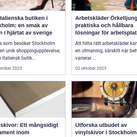
talienska butiken i
Arbetskläder Örkelljun
kholm: en smak av
praktiska och hållbara
en i hjärtat av sverige
lösningar för arbetspla
 som besöker Stockholm
Att hitta rätt arbetskläder ka
en unik shoppingupplevelse,
en utmaning, särskilt när be
 italiensk butik...
varierar ...
ember 2025
02 oktober 2025
skivor: Ett mångsidigt
Utforska utbudet av
ament inom
vinylskivor i Stockholm