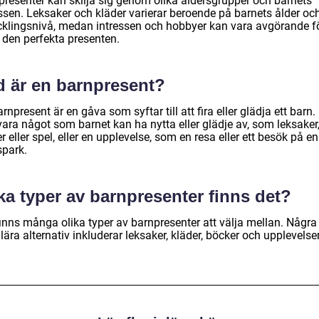
presenter kan skilja sig genom olika åldersgrupper och barnets
essen. Leksaker och kläder varierar beroende på barnets ålder oc
cklingsnivå, medan intressen och hobbyer kan vara avgörande fö
 den perfekta presenten.
d är en barnpresent?
rnpresent är en gåva som syftar till att fira eller glädja ett barn.
vara något som barnet kan ha nytta eller glädje av, som leksaker
r eller spel, eller en upplevelse, som en resa eller ett besök på en
spark.
ka typer av barnpresenter finns det?
finns många olika typer av barnpresenter att välja mellan. Några
ära alternativ inkluderar leksaker, kläder, böcker och upplevelser