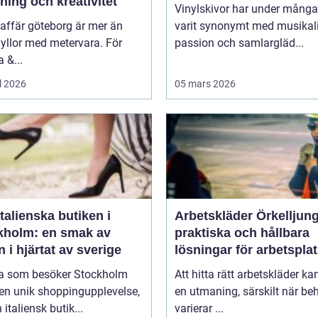
ning och kreativitet
Vinylskivor har under många
affär göteborg är mer än
varit synonymt med musikal
yllor med metervara. För
passion och samlargläd...
 &...
l 2026
05 mars 2026
talienska butiken i
Arbetskläder Örkelljun
kholm: en smak av
praktiska och hållbara
en i hjärtat av sverige
lösningar för arbetspla
 som besöker Stockholm
Att hitta rätt arbetskläder ka
en unik shoppingupplevelse,
en utmaning, särskilt när be
 italiensk butik...
varierar ...