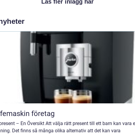
Läs fler inlägg här
 nyheter
femaskin företag
resent – En Översikt Att välja rätt present till ett barn kan vara 
ing. Det finns så många olika alternativ att det kan vara