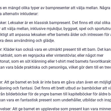
ns en mängd olika typer av barnpresenter att välja mellan. Några
 alternativ inkluderar:
ker: Leksaker är en klassisk barnpresent. Det finns ett otal olika
 att välja mellan, inklusive mjukdjur, byggset, spel och sportutru
iktigt att anpassa leksaken efter barnets ålder och intressen för 
a dess användning och glädje.
r: Kläder kan också vara en utmärkt present till ett barn. Det kan
aktiskt, som en regnjacka eller vinterstövlar, eller något mer
nat, som en söt klänning eller t-shirt med barnets favoritkarakt
an vara både praktiska och personliga, vilket gör dem till en tre
r: Att ge barnet en bok är inte bara en gåva utan även en möjlig
äsning och fantasi. Det finns ett brett utbud av barnböcker att v
rån bilderböcker för de yngre barnen till kapitelböcker för äldre b
an vara en fantastisk present som underhåller, utbildar och insp
evelser: Att ge barnet en upplevelse som present kan vara minne