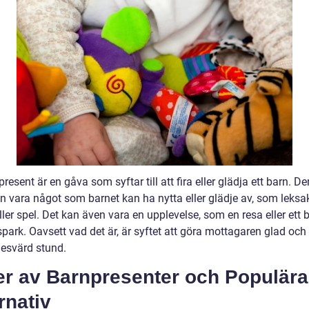
resent är en gåva som syftar till att fira eller glädja ett barn. D
n vara något som barnet kan ha nytta eller glädje av, som leksak
ller spel. Det kan även vara en upplevelse, som en resa eller ett
spark. Oavsett vad det är, är syftet att göra mottagaren glad oc
esvärd stund.
er av Barnpresenter och Populära
rnativ