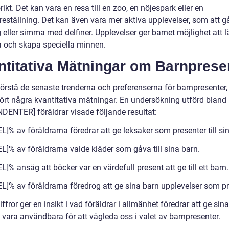
rikt. Det kan vara en resa till en zoo, en nöjespark eller en
reställning. Det kan även vara mer aktiva upplevelser, som att g
g eller simma med delfiner. Upplevelser ger barnet möjlighet att lä
a och skapa speciella minnen.
ntitativa Mätningar om Barnprese
förstå de senaste trenderna och preferenserna för barnpresenter, 
rt några kvantitativa mätningar. En undersökning utförd blan
ENTER] föräldrar visade följande resultat:
]% av föräldrarna föredrar att ge leksaker som presenter till si
L]% av föräldrarna valde kläder som gåva till sina barn.
]% ansåg att böcker var en värdefull present att ge till ett barn.
L]% av föräldrarna föredrog att ge sina barn upplevelser som pr
ffror ger en insikt i vad föräldrar i allmänhet föredrar att ge sin
 vara användbara för att vägleda oss i valet av barnpresenter.