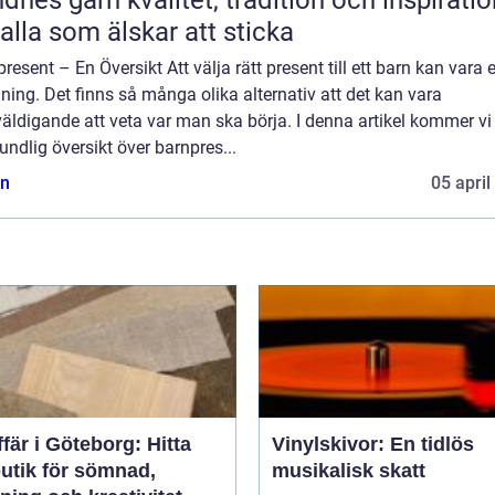
n kvalitet, tradition och inspiration
 alla som älskar att sticka
resent – En Översikt Att välja rätt present till ett barn kan vara 
ing. Det finns så många olika alternativ att det kan vara
äldigande att veta var man ska börja. I denna artikel kommer vi
undlig översikt över barnpres...
n
05 april
fär i Göteborg: Hitta
Vinylskivor: En tidlös
butik för sömnad,
musikalisk skatt