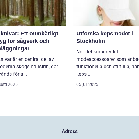
knivar: Ett oumbärligt
Utforska kepsmodet i
tyg för sågverk och
Stockholm
nläggningar
När det kommer till
ivar är en central del av
modeaccessoarer som är bå
oderna skogsindustrin, där
funktionella och stilfulla, har
änds för a...
keps...
usti 2025
05 juli 2025
Adress