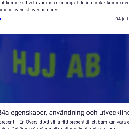
äldigande att veta var man ska börja. I denna artikel kommer vi
undlig översikt över barnpres...
n
04 jul
R134a egenskaper, användning och utvecklin
resent – En Översikt Att välja rätt present till ett barn kan vara 
ing. Det finns så många olika alternativ att det kan vara