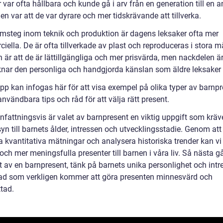
 var ofta hållbara och kunde gå i arv från en generation till en 
n var att de var dyrare och mer tidskrävande att tillverka.
msteg inom teknik och produktion är dagens leksaker ofta mer
ella. De är ofta tillverkade av plast och reproduceras i stora m
 är att de är lättillgängliga och mer prisvärda, men nackdelen är
knar den personliga och handgjorda känslan som äldre leksaker
pp kan infogas här för att visa exempel på olika typer av barnpr
nvändbara tips och råd för att välja rätt present.
attningsvis är valet av barnpresent en viktig uppgift som kräver
yn till barnets ålder, intressen och utvecklingsstadie. Genom att
 kvantitativa mätningar och analysera historiska trender kan vi
och mer meningsfulla presenter till barnen i våra liv. Så nästa 
et av en barnpresent, tänk på barnets unika personlighet och int
vad som verkligen kommer att göra presenten minnesvärd och
tad.