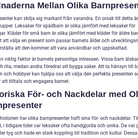
lnaderna Mellan Olika Barnpresen
enter kan skilja sig markant från varandra. En orsak till detta är
rupper. Leksaker för spädbarn är olika jämfört med leksaker för
ar. Kläder för små barn är olika jämfört med kläder för äldre bar
gt att välja en present som passar barnets ålder och utvecklingsn
erställa att den kommer att vara användbar och uppskattad.
 viktig faktor är barnets personliga intressen. Vissa barn älskar
 rita, medan andra föredrar att bygga saker. Att ta hänsyn till 
en och hobbyer kan hjälpa oss att välja den perfekta presenten 
att tilltala och engagera barnet.
oriska För- och Nackdelar med Ol
npresenter
storien har olika barnpresenter haft sina för- och nackdelar. Til
 i tidigare tider var leksaker ofta handgjorda och unika. De var 
ller tyg och hade en stark koppling till tradition och kultur. Dessa