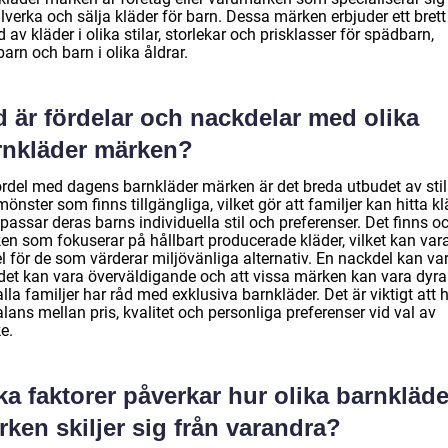
illverka och sälja kläder för barn. Dessa märken erbjuder ett brett
 av kläder i olika stilar, storlekar och prisklasser för spädbarn,
rn och barn i olika åldrar.
 är fördelar och nackdelar med olika
rnkläder märken?
ördel med dagens barnkläder märken är det breda utbudet av stil
önster som finns tillgängliga, vilket gör att familjer kan hitta k
assar deras barns individuella stil och preferenser. Det finns o
en som fokuserar på hållbart producerade kläder, vilket kan var
l för de som värderar miljövänliga alternativ. En nackdel kan var
det kan vara överväldigande och att vissa märken kan vara dyra
alla familjer har råd med exklusiva barnkläder. Det är viktigt att h
lans mellan pris, kvalitet och personliga preferenser vid val av
e.
ka faktorer påverkar hur olika barnkläde
ken skiljer sig från varandra?