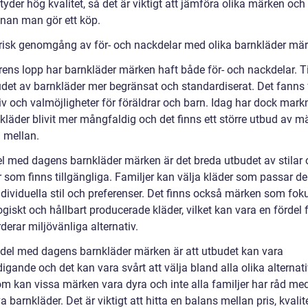
etyder hög kvalitet, så det är viktigt att jämföra olika märken och
nnan man gör ett köp.
orisk genomgång av för- och nackdelar med olika barnkläder mä
rens lopp har barnkläder märken haft både för- och nackdelar. T
udet av barnkläder mer begränsat och standardiserat. Det fanns 
tiv och valmöjligheter för föräldrar och barn. Idag har dock mar
kläder blivit mer mångfaldig och det finns ett större utbud av m
a mellan.
el med dagens barnkläder märken är det breda utbudet av stilar
 som finns tillgängliga. Familjer kan välja kläder som passar de
ndividuella stil och preferenser. Det finns också märken som fok
giskt och hållbart producerade kläder, vilket kan vara en fördel 
erar miljövänliga alternativ.
del med dagens barnkläder märken är att utbudet kan vara
igande och det kan vara svårt att välja bland alla olika alternati
m kan vissa märken vara dyra och inte alla familjer har råd me
a barnkläder. Det är viktigt att hitta en balans mellan pris, kvalit