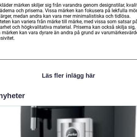
läder märken skiljer sig från varandra genom designstilar, kvali
läderna och priserna. Vissa märken kan fokusera på lekfulla mö
färger, medan andra kan vara mer minimalistiska och tidlösa.
iteten kan variera från märke till märke, med vissa som satsar p
arhet och högkvalitativa material. Priserna kan också skilja sig,
a märken kan vara dyrare än andra på grund av varumärkesvärd
sivitet.
Läs fler inlägg här
 nyheter