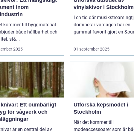
skivor: Ett mångsidigt
Utforska utbudet av
ament inom
vinylskivor i Stockholm
industrin
I en tid där musikstreamingt
t kommer till byggmaterial
dominerar vardagen har en
rbjuder både hållbarhet och
gammal favorit gjort en &ou
itet, st&...
tember 2025
01 september 2025
knivar: Ett oumbärligt
Utforska kepsmodet i
tyg för sågverk och
Stockholm
nläggningar
När det kommer till
ivar är en central del av
modeaccessoarer som är bå