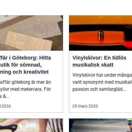
fär i Göteborg: Hitta
Vinylskivor: En tidlös
butik för sömnad,
musikalisk skatt
ning och kreativitet
Vinylskivor har under många
affär göteborg är mer än
varit synonymt med musikal
yllor med metervara. För
passion och samlargläd...
 &...
l 2026
05 mars 2026