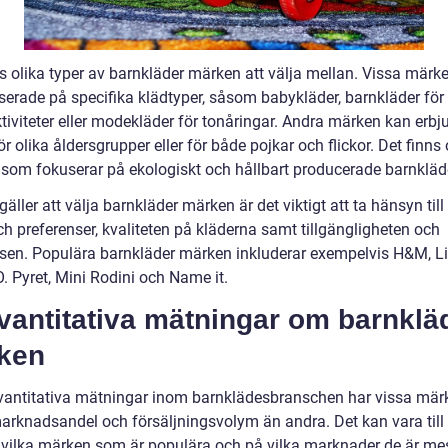
s olika typer av barnkläder märken att välja mellan. Vissa märke
iserade på specifika klädtyper, såsom babykläder, barnkläder för
ktiviteter eller modekläder för tonåringar. Andra märken kan erbj
ör olika åldersgrupper eller för både pojkar och flickor. Det finns
som fokuserar på ekologiskt och hållbart producerade barnkläd
gäller att välja barnkläder märken är det viktigt att ta hänsyn till
h preferenser, kvaliteten på kläderna samt tillgängligheten och
ssen. Populära barnkläder märken inkluderar exempelvis H&M, L
. Pyret, Mini Rodini och Name it.
vantitativa mätningar om barnklä
ken
kvantitativa mätningar inom barnklädesbranschen har vissa mär
marknadsandel och försäljningsvolym än andra. Det kan vara till
a vilka märken som är populära och på vilka marknader de är me