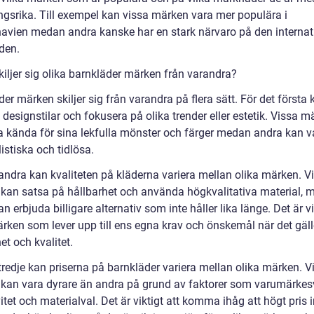
gsrika. Till exempel kan vissa märken vara mer populära i
avien medan andra kanske har en stark närvaro på den internat
den.
kiljer sig olika barnkläder märken från varandra?
er märken skiljer sig från varandra på flera sätt. För det första
 designstilar och fokusera på olika trender eller estetik. Vissa m
a kända för sina lekfulla mönster och färger medan andra kan v
istiska och tidlösa.
 andra kan kvaliteten på kläderna variera mellan olika märken. V
kan satsa på hållbarhet och använda högkvalitativa material, 
n erbjuda billigare alternativ som inte håller lika länge. Det är vi
ärken som lever upp till ens egna krav och önskemål när det gäll
et och kvalitet.
tredje kan priserna på barnkläder variera mellan olika märken. V
kan vara dyrare än andra på grund av faktorer som varumärkes
itet och materialval. Det är viktigt att komma ihåg att högt pris i