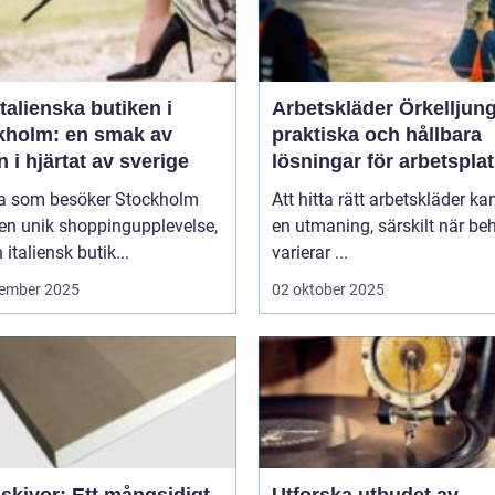
talienska butiken i
Arbetskläder Örkelljun
kholm: en smak av
praktiska och hållbara
en i hjärtat av sverige
lösningar för arbetspla
 som besöker Stockholm
Att hitta rätt arbetskläder ka
en unik shoppingupplevelse,
en utmaning, särskilt när be
 italiensk butik...
varierar ...
ember 2025
02 oktober 2025