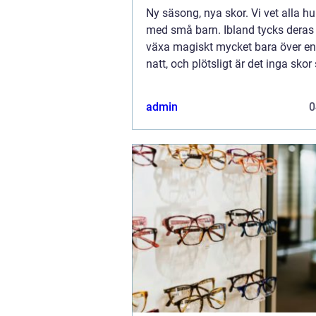
Ny säsong, nya skor. Vi vet alla hu
med små barn. Ibland tycks deras 
växa magiskt mycket bara över e
natt, och plötsligt är det inga sko
passar. Det är viktigt att små f&ou.
admin
0