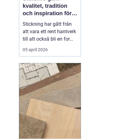
kvalitet, tradition
och inspiration för
alla som älskar att
Stickning har gått från
sticka
att vara ett rent hantverk
till att också bli en form
av vila, kreativitet och
05 april 2026
självhushållning. I
centrum står garnet
känslan i handen, hur
maskorna lägger sig och
hur plagget håller över
tid. Bland alla alternativ
som finns...