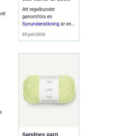
viktigt?
Att regelbundet
ket
genomföra en
Synundersökning
är en
viktig del av att ta hand
05 juni 2026
om sin ögonhälsa. Vid
en synundersökning får
ögonläkare eller
legitimerade o...
a
Sandnes garn