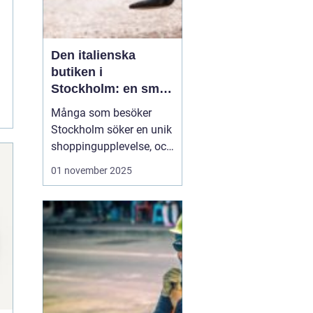
Den italienska
butiken i
Stockholm: en smak
av italien i hjärtat av
Många som besöker
sverige
Stockholm söker en unik
shoppingupplevelse, och
en italiensk butik i
01 november 2025
Stockholm kan leverera
just det. Med fantastiska
produkter från
modevärldens hjärta,
erbjuder butiken mycket
mer än det vanlig...