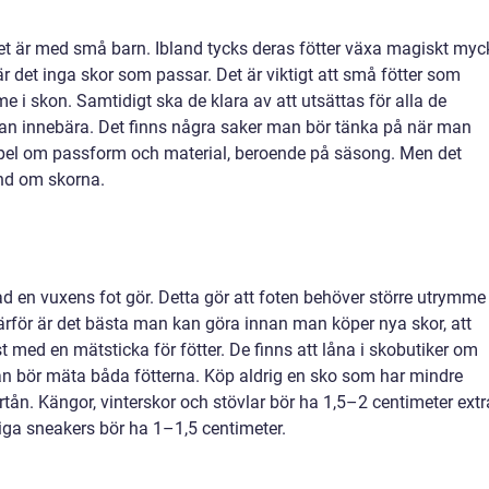
 det är med små barn. Ibland tycks deras fötter växa magiskt myc
är det inga skor som passar. Det är viktigt att små fötter som
e i skon. Samtidigt ska de klara av att utsättas för alla de
an innebära. Det finns några saker man bör tänka på när man
empel om passform och material, beroende på säsong. Men det
nd om skorna.
ad en vuxens fot gör. Detta gör att foten behöver större utrymme
Därför är det bästa man kan göra innan man köper nya skor, att
 med en mätsticka för fötter. De finns att låna i skobutiker om
an bör mäta båda fötterna. Köp aldrig en sko som har mindre
tån. Kängor, vinterskor och stövlar bör ha 1,5–2 centimeter extr
iga sneakers bör ha 1–1,5 centimeter.