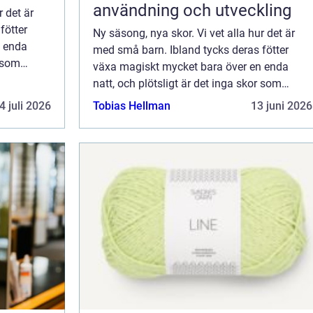
användning och utveckling
r det är
fötter
Ny säsong, nya skor. Vi vet alla hur det är
n enda
med små barn. Ibland tycks deras fötter
r som
växa magiskt mycket bara över en enda
..
natt, och plötsligt är det inga skor som
passar. Det är viktigt att små f&ou...
4 juli 2026
Tobias Hellman
13 juni 2026