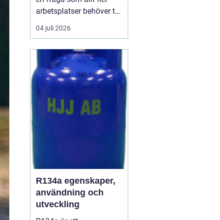
arbetsplatser behöver ta
på allvar när de vill
04 juli 2026
skapa en trivsam och
effektiv miljö. En
genomtänkt lösning för
kaffe på jobbet gör
skillnad för allt ...
R134a egenskaper,
användning och
utveckling