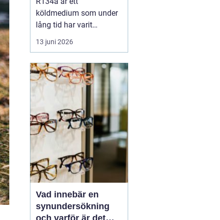
R134a är ett
köldmedium som under
lång tid har varit
standard i många kyl-
13 juni 2026
och AC-system. Det
används i allt från bilars
luftkonditionering till
kommersiella frysar och
medicinteknisk
utrustning. Samtidigt
är
r...
Vad innebär en
synundersökning
och varför är det