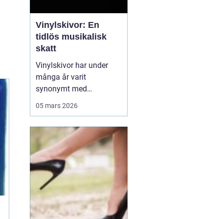
Vinylskivor: En
tidlös musikalisk
skatt
Vinylskivor har under
många år varit
synonymt med
musikalisk passion och
05 mars 2026
samlarglädje. Trots
tidens gång, och
framväxten av nya
former av musikmedia,
fortsätter dessa skivor
att fascinera och locka
en allt större...