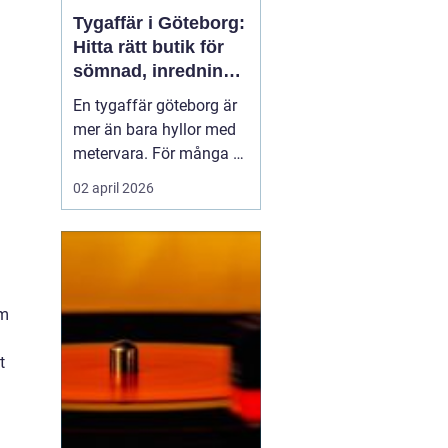
Tygaffär i Göteborg:
Hitta rätt butik för
sömnad, inredning
och kreativitet
En tygaffär göteborg är
mer än bara hyllor med
metervara. För många är
butiken en kreativ
02 april 2026
verkstad, en rådgivare
och en partner i både
små och stora projekt.
När någon vill klä om ...
om
t