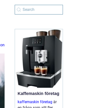
ion
Kaffemaskin företag
kaffemaskin företag
är
en fråga som allt fler