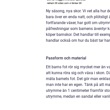
Ny säsong, nya skor. Vi vet alla hur
bara över en enda natt, och plötsligt 
fortfarande växer, har gott om utrymm
påfrestningar som barnens äventyr k
köper barnskor. Det handlar till ex
handlar också om hur du bäst tar ha
Passform och material
Ett barns fot rör sig mycket mer än v
att kunna röra sig och växa i skon. 
mäta barnets fot. Det gör man enklast
man inte har en egen. Tänk på att m
utrymme än 1 centimeter framför stor
utrymme, medan en sandal eller vanl