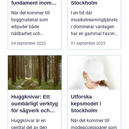
fundament inom
Stockholm
byggindustrin
När det kommer till
I en tid där
byggmaterial som
musikstreamingtjänste
erbjuder både
r dominerar vardagen
hållbarhet och
har en gammal favorit
flexibilitet, st&...
gjort en &oum...
04 september 2025
01 september 2025
Huggknivar: Ett
Utforska
oumbärligt verktyg
kepsmodet i
för sågverk och
Stockholm
flisanläggningar
Huggknivar är en
När det kommer till
central del av den
modeaccessoarer som