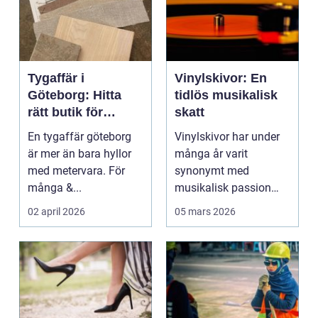
Tygaffär i
Vinylskivor: En
Göteborg: Hitta
tidlös musikalisk
rätt butik för
skatt
sömnad, inredning
En tygaffär göteborg
Vinylskivor har under
och kreativitet
är mer än bara hyllor
många år varit
med metervara. För
synonymt med
många &...
musikalisk passion
och samlargläd...
02 april 2026
05 mars 2026