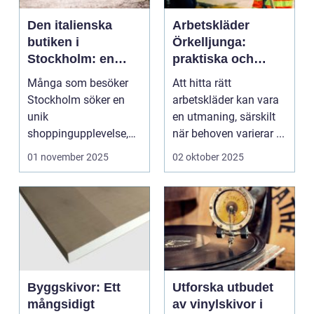
Den italienska
Arbetskläder
butiken i
Örkelljunga:
Stockholm: en
praktiska och
smak av italien i
hållbara lösningar
Många som besöker
Att hitta rätt
hjärtat av sverige
för arbetsplatsen
Stockholm söker en
arbetskläder kan vara
unik
en utmaning, särskilt
shoppingupplevelse,
när behoven varierar ...
och en italiensk butik...
01 november 2025
02 oktober 2025
Byggskivor: Ett
Utforska utbudet
mångsidigt
av vinylskivor i